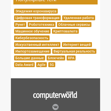
Эпидемия коронавируса
Цифровая трансформация
Удаленная работа
Рунет
Робототехника
Облачные сервисы
Машинное обучение
Криптовалюта
Кибербезопасность
Искусственный интеллект
Интернет вещей
Импортозамещение
Виртуальная реальность
Большие данные
Блокчейн
RPA
Data Award
Agile
5G