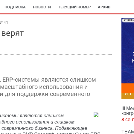
ПОДПИСКА
НОВОСТИ
ТЕКУЩИЙ НОМЕР
АРХИВ
РЕКЛА
№ 41
 верят
, ERP-системы являются слишком
омасштабного использования и
ИТ
 для поддержки современного
III М
конгр
системы являются слишком
8 сен
бного использования и слишком
 современного бизнеса. Подавляющее
TEAM