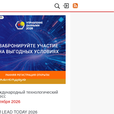
МА
-календарь
еждународный технологический
есс
тября 2026
 LEAD TODAY 2026