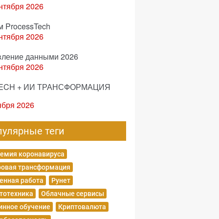
нтября 2026
м ProcessTech
нтября 2026
вление данными 2026
нтября 2026
ECH + ИИ ТРАНСФОРМАЦИЯ
ября 2026
пулярные теги
емия коронавируса
овая трансформация
енная работа
Рунет
тотехника
Облачные сервисы
нное обучение
Криптовалюта