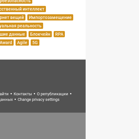
рбезопасность
сственный интеллект
рнет вещей
Импортозамещение
уальная реальность
шие данные
Блокчейн
RPA
 Award
Agile
5G
найти
Контакты
О републикации
данных
Change privacy settings