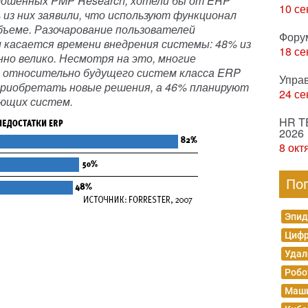
рошенных PMP Research, хотели бы от ERP
10 се
 из них заявили, что используют функционал
бъеме. Разочарование пользователей
Фору
и касается времени внедрения системы: 48% из
18 се
нно велико. Несмотря на это, многие
 относительно будущего систем класса ERP
Упра
 приобретать новые решения, а 46% планируют
24 се
ющих систем.
HR T
2026
8 окт
По
Эпид
Цифр
Удал
Робо
Маши