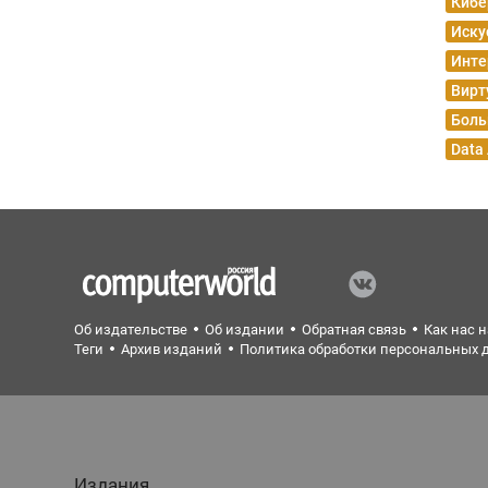
Кибе
Иску
Инте
Вирт
Боль
Data
Об издательстве
Об издании
Обратная связь
Как нас 
Теги
Архив изданий
Политика обработки персональных 
Издания