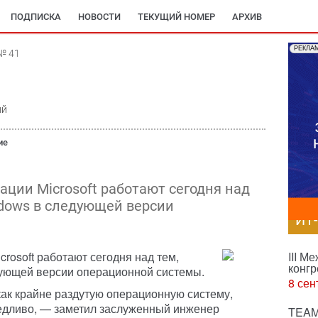
ПОДПИСКА
НОВОСТИ
ТЕКУЩИЙ НОМЕР
АРХИВ
РЕКЛА
№ 41
ий
ие
ации Microsoft работают сегодня над
ndows в следующей версии
ИТ
rosoft работают сегодня над тем,
III М
конгр
дующей версии операционной системы.
8 сен
ак крайне раздутую операционную систему,
аведливо, — заметил заслуженный инженер
TEAM