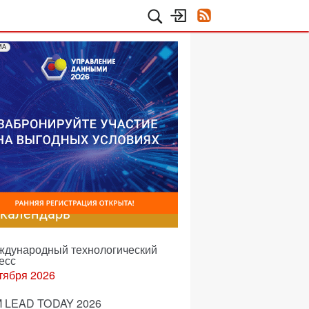
МА
-календарь
еждународный технологический
есс
тября 2026
 LEAD TODAY 2026