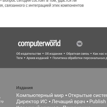
 Вопрос сегодня состоит в том, удастся ли
я, связанного с интеграцией этих компонентов
Об издательстве
Об издании
Обратная связь
Как нас 
Теги
Архив изданий
Политика обработки персональных 
Издания
Компьютерный мир
Открытые сист
е
Директор ИС
Лечащий врач
Publish
ктр