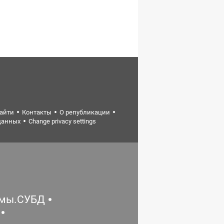
найти
Контакты
О републикации
данных
Change privacy settings
емы.СУБД