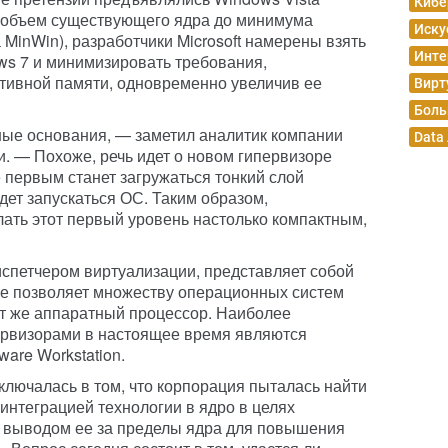
Кибе
в объем существующего ядра до минимума
Иску
 MinWin), разработчики Microsoft намерены взять
Инте
ows 7 и минимизировать требования,
тивной памяти, одновременно увеличив ее
Вирт
Боль
зные основания, — заметил аналитик компании
Data
ри. — Похоже, речь идет о новом гипервизоре
е первым станет загружаться тонкий слой
удет запускаться ОС. Таким образом,
лать этот первый уровень настолько компактным,
спетчером виртуализации, представляет собой
ое позволяет множеству операционных систем
от же аппаратный процессор. Наиболее
рвизорами в настоящее время являются
ware Workstation.
аключалась в том, что корпорация пыталась найти
нтеграцией технологии в ядро в целях
и выводом ее за пределы ядра для повышения