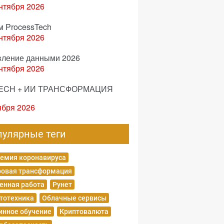
нтября 2026
м ProcessTech
нтября 2026
вление данными 2026
нтября 2026
ECH + ИИ ТРАНСФОРМАЦИЯ
ября 2026
пулярные теги
емия коронавируса
овая трансформация
енная работа
Рунет
тотехника
Облачные сервисы
нное обучение
Криптовалюта