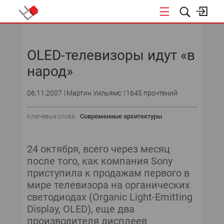
НОВОСТИ
OLED-телевизоры идут «в
СОБЫТИЯ
народ»
ЭКСПЕРТИЗА
06.11.2007
Мартин Уильямс
1645 прочтений
ПОДПИСКА
Современные архитектуры
Ключевые слова :
НОВОСТИ
24 октября, всего через месяц
ТЕКУЩИЙ НОМЕР
после того, как компания Sony
приступила к продажам первого в
АРХИВ
мире телевизора на органических
светодиодах (Organic Light-Emitting
Display, OLED), еще два
производителя дисплеев