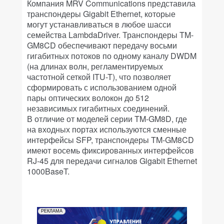
Компания MRV Communications представила
транспондеры Gigabit Ethernet, которые
могут устанавливаться в любое шасси
семейства LambdaDriver. Транспондеры TM-
GM8CD обеспечивают передачу восьми
гигабитных потоков по одному каналу DWDM
(на длинах волн, регламентируемых
частотной сеткой ITU-T), что позволяет
сформировать с использованием одной
пары оптических волокон до 512
независимых гигабитных соединений.
В отличие от моделей серии TM-GM8D, где
на входных портах используются сменные
интерфейсы SFP, транспондеры TM-GM8CD
имеют восемь фиксированных интерфейсов
RJ-45 для передачи сигналов Gigabit Ethernet
1000BaseT.
РЕКЛАМА