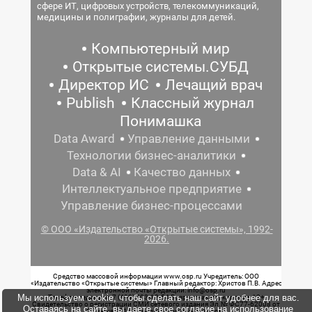
сфере ИТ, цифровых устройств, телекоммуникаций,
медицины и полиграфии, журналы для детей.
Компьютерный мир
Открытые системы.СУБД
Директор ИС
Лечащий врач
Publish
Классный журнал
Понимашка
Data Award
Управление данными
Технологии бизнес-аналитики
Data & AI
Качество данных
Интеллектуальное предприятие
Управление бизнес-процессами
© ООО «Издательство «Открытые системы», 1992-
2026.
Средство массовой информации www.osp.ru Учредитель: ООО
«Издательство «Открытые системы» Главный редактор: Христов П.В. Адрес
электронной почты редакции: info@osp.ru
Мы используем cookie, чтобы сделать наш сайт удобнее для вас.
Телефон редакции: 7 (499) 703-18-54 Возрастная маркировка: 12+
Свидетельство о регистрации СМИ сетевого издания Эл.№ ФС77-62008 от
Оставаясь на сайте, вы даете свое согласие на использование
05 июня 2015 г. выдано Роскомнадзором.