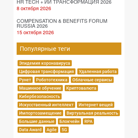
HR TECH + ИИ ТРАНСФОРМАЦИЯ 2026
8 октября 2026
COMPENSATION & BENEFITS FORUM
RUSSIA 2026
15 октября 2026
Популярные теги
Эпидемия коронавируса
Цифровая трансформация
Удаленная работа
Рунет
Робототехника
Облачные сервисы
Машинное обучение
Криптовалюта
Кибербезопасность
Искусственный интеллект
Интернет вещей
Импортозамещение
Виртуальная реальность
Большие данные
Блокчейн
RPA
Data Award
Agile
5G