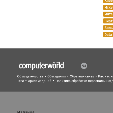
Кибе
Иску
Инте
Вирт
Боль
Data
Об издательстве
Об издании
Обратная связь
Как нас 
Теги
Архив изданий
Политика обработки персональных 
Издания