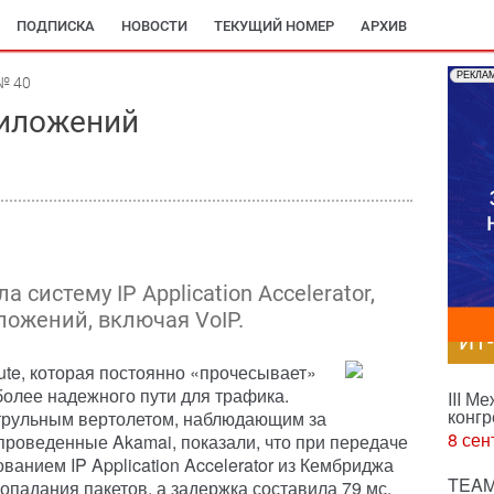
ПОДПИСКА
НОВОСТИ
ТЕКУЩИЙ НОМЕР
АРХИВ
РЕКЛА
№ 40
риложений
систему IP Application Accelerator,
ложений, включая VoIP.
ИТ
te, которая постоянно «прочесывает»
более надежного пути для трафика.
III М
конгр
атрульным вертолетом, наблюдающим за
8 сен
проведенные Akamai, показали, что при передаче
ванием IP Application Accelerator из Кембриджа
TEAM
опадания пакетов, а задержка составила 79 мс.