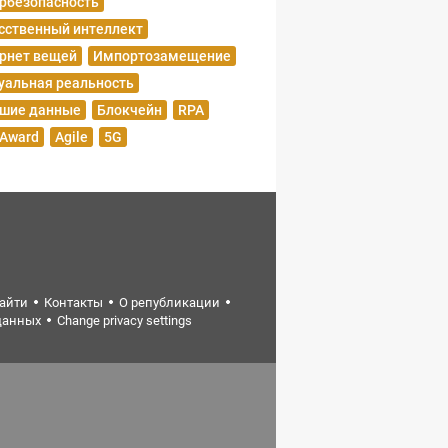
рбезопасность
сственный интеллект
рнет вещей
Импортозамещение
уальная реальность
шие данные
Блокчейн
RPA
 Award
Agile
5G
найти
Контакты
О републикации
данных
Change privacy settings