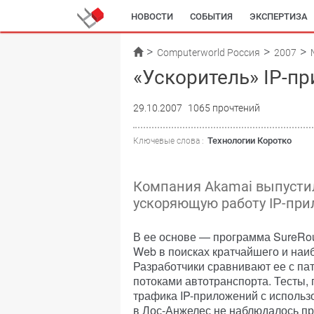
НОВОСТИ
СОБЫТИЯ
ЭКСПЕРТИЗА
Computerworld Россия
2007
«Ускоритель» IP-п
29.10.2007
1065 прочтений
Технологии Коротко
Ключевые слова :
Компания Akamai выпустила 
ускоряющую работу IP-при
В ее основе — программа SureRou
Web в поисках кратчайшего и наи
Разработчики сравнивают ее с п
потоками автотранспорта. Тесты, 
трафика IP-приложений с использо
в Лос-Анжелес не наблюдалось пр