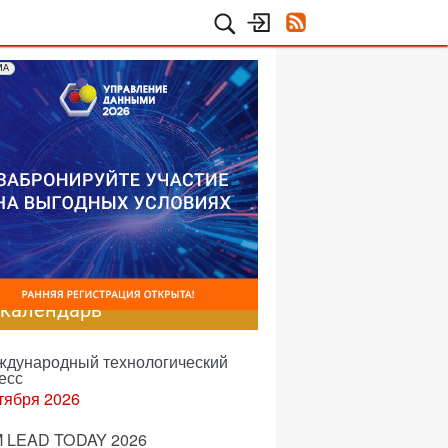
МА
-календарь
еждународный технологический
есс
тября 2026
 LEAD TODAY 2026