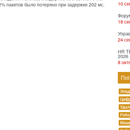
10 се
2% пакетов было потеряно при задержке 202 мс.
Фору
18 се
Упра
24 се
HR T
2026
8 окт
По
Эпид
Цифр
Удал
Робо
Маши