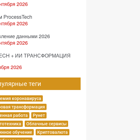
нтября 2026
м ProcessTech
нтября 2026
вление данными 2026
нтября 2026
ECH + ИИ ТРАНСФОРМАЦИЯ
ября 2026
пулярные теги
емия коронавируса
овая трансформация
енная работа
Рунет
тотехника
Облачные сервисы
нное обучение
Криптовалюта