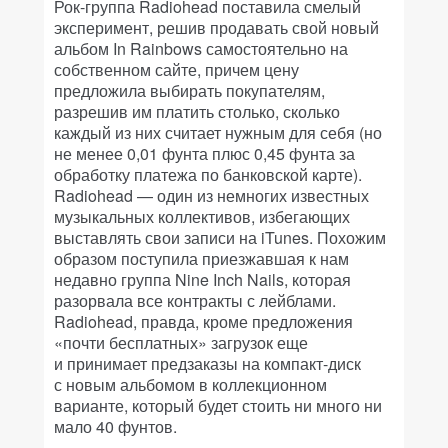
Рок-группа Radiohead поставила смелый
эксперимент, решив продавать свой новый
альбом In Rainbows самостоятельно на
собственном сайте, причем цену
предложила выбирать покупателям,
разрешив им платить столько, сколько
каждый из них считает нужным для себя (но
не менее 0,01 фунта плюс 0,45 фунта за
обработку платежа по банковской карте).
Radiohead — один из немногих известных
музыкальных коллективов, избегающих
выставлять свои записи на iTunes. Похожим
образом поступила приезжавшая к нам
недавно группа Nine Inch Nails, которая
разорвала все контракты с лейблами.
Radiohead, правда, кроме предложения
«почти бесплатных» загрузок еще
и принимает предзаказы на компакт-диск
с новым альбомом в коллекционном
варианте, который будет стоить ни много ни
мало 40 фунтов.