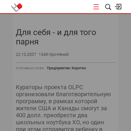
НОВОСТИ
Для себя - и для того
парня
22.10.2007
1549 прочтений
Предприятие: Коротко
Ключевые слова :
Кураторы проекта OLPC
организовали благотворительную
программу, в рамках которой
жители США и Канады смогут за
400 долл. приобрести два
школьных ноутбука XO, но один
при этом отправится ребенку в