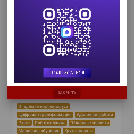
8 сентября 2026
TEAM LEAD TODAY 2026
10 сентября 2026
Форум ProcessTech
18 сентября 2026
Управление данными 2026
24 сентября 2026
HR TECH + ИИ ТРАНСФОРМАЦИЯ 2026
8 октября 2026
Популярные теги
ЗАКРЫТЬ
Эпидемия коронавируса
Цифровая трансформация
Удаленная работа
Рунет
Робототехника
Облачные сервисы
Машинное обучение
Криптовалюта