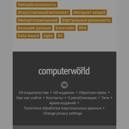
Кибербезопасность
Искусственный интеллект
Интернет вещей
Импортозамещение
Виртуальная реальность
Большие данные
Блокчейн
RPA
Data Award
Agile
5G
Об издательстве
Об издании
Обратная связь
Как нас найти
Контакты
О републикации
Теги
Архив изданий
Политика обработки персональных данных
Change privacy settings