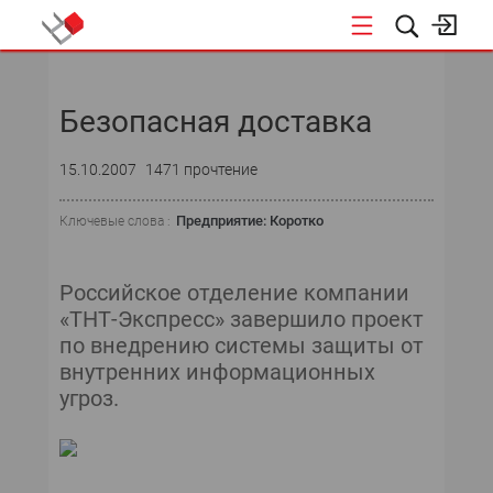
НОВОСТИ
Безопасная доставка
СОБЫТИЯ
15.10.2007
1471 прочтение
ЭКСПЕРТИЗА
Предприятие: Коротко
Ключевые слова :
ПОДПИСКА
НОВОСТИ
Российское отделение компании
«ТНТ-Экспресс» завершило проект
ТЕКУЩИЙ НОМЕР
по внедрению системы защиты от
внутренних информационных
АРХИВ
угроз.