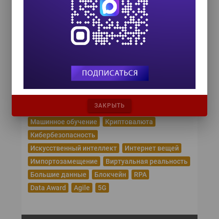
24 сентября 2026
HR TECH + ИИ ТРАНСФОРМАЦИЯ 2026
8 октября 2026
Популярные теги
Эпидемия коронавируса
Цифровая трансформация
Удаленная работа
ЗАКРЫТЬ
Рунет
Робототехника
Облачные сервисы
Машинное обучение
Криптовалюта
Кибербезопасность
Искусственный интеллект
Интернет вещей
Импортозамещение
Виртуальная реальность
Большие данные
Блокчейн
RPA
Data Award
Agile
5G