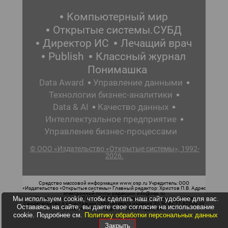
Компьютерный мир
Открытые системы.СУБД
Директор ИС
Лечащий врач
Publish
Классный журнал
Понимашка
Data Award
Управление данными
Технологии бизнес-аналитики
Data & AI
Качество данных
Интеллектуальное предприятие
Управление бизнес-процессами
© ООО «Издательство «Открытые системы», 1992-
2026.
Средство массовой информации www.osp.ru Учредитель: ООО
«Издательство «Открытые системы» Главный редактор: Христов П.В. Адрес
электронной почты редакции: info@osp.ru
Мы используем cookie, чтобы сделать наш сайт удобнее для вас.
Телефон редакции: 7 (499) 703-18-54 Возрастная маркировка: 12+
Свидетельство о регистрации СМИ сетевого издания Эл.№ ФС77-62008 от
Оставаясь на сайте, вы даете свое согласие на использование
05 июня 2015 г. выдано Роскомнадзором.
cookie. Подробнее см.
Политику обработки персональных данных
Закрыть