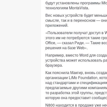
будут установлены программы Micr
технологиям MontaVista.
Вес новых устройств будет меньше
смысле, так и в переносном — он
приложений.
«Пользователи получат доступ в W
этого им не потребуются такие гро
Office, — сказал Риди. — Такие 
решения на базе Web».
Например, вместо Word для созда
устройства может использовать 
браузера.
Как пояснила Макгир, вновь созд
организации LiMo Foundation, кот
над стандартами и спецификациям
предлагаемые другими компаниями
то разработка этой группы, пред
которую она предоставит сообщес
N800 находится в продаже уже неск