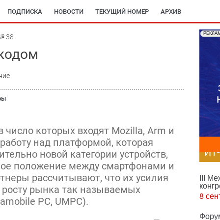
ПОДПИСКА
НОВОСТИ
ТЕКУЩИЙ НОМЕР
АРХИВ
РЕКЛА
№ 38
кодом
ние
ры
 число которых входят Mozilla, Arm и
т работу над платформой, которая
ИТ
ительно новой категории устройств,
ое положение между смартфонами и
тнеры рассчитывают, что их усилия
III М
конгр
 росту рынка так называемых
8 сен
amobile PC, UMPC).
Фору