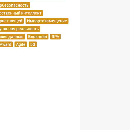
рбезопасность
сственный интеллект
рнет вещей
Импортозамещение
уальная реальность
шие данные
Блокчейн
RPA
 Award
Agile
5G