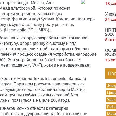
которых входят Mozilla, Arm
18 се
оту над платформой, которая поможет
атегории устройств, занимающих
Упра
смартфонами и ноутбуками. Компании-партнеры
24 се
едут к существенному росту рынка так
 (Ultramobile PC, UMPC).
HR T
2026
азе Linux, которую разрабатывают компании,
8 окт
хитектуру, операционную систему и ряд
ают, что появление этой платформы облегчит
COMP
печения процесс создания устройства наподобие
RUSS
00. Это устройство на базе Linux больше
15 ок
меет поддержку Wi-Fi, хотя и не поддерживает
По
входят компании Texas Instruments, Samsung
hnologies. Партнеры рассчитывают завершить
Эпид
следующего года, как заявила Керри Макгир,
Цифр
нсам группы мобильных вычислений Arm.
лжны появиться в начале 2009 года.
Удал
Робо
ризнаков можно отнести к категории
 работать под управлением Linux и на них не
Маши