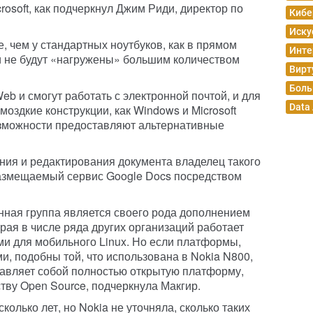
osoft, как подчеркнул Джим Риди, директор по
Кибе
Иску
, чем у стандартных ноутбуков, как в прямом
Инте
и не будут «нагружены» большим количеством
Вирт
Боль
eb и смогут работать с электронной почтой, и для
Data
моздкие конструкции, как Windows и Microsoft
возможности предоставляют альтернативные
ния и редактирования документа владелец такого
размещаемый сервис Google Docs посредством
анная группа является своего рода дополнением
орая в числе ряда других организаций работает
и для мобильного Linux. Но если платформы,
, подобны той, что использована в Nokia N800,
ставляет собой полностью открытую платформу,
тву Open Source, подчеркнула Макгир.
олько лет, но Nokia не уточняла, сколько таких