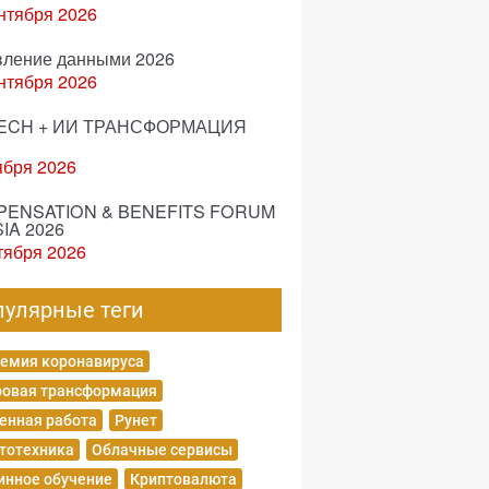
нтября 2026
вление данными 2026
нтября 2026
ECH + ИИ ТРАНСФОРМАЦИЯ
ября 2026
ENSATION & BENEFITS FORUM
IA 2026
тября 2026
пулярные теги
емия коронавируса
овая трансформация
енная работа
Рунет
тотехника
Облачные сервисы
нное обучение
Криптовалюта