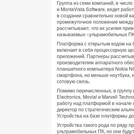
Группа из семи компаний, в число 
и MontaVista Software, ведет раб
в создании сравнительно новой к
промежуточное положение между 
рассчитывают, что их усилия прив
называемых «ульрамобильных ПК»
Платформа с открытым кодом на б
включает в себя процессорную ар
приложений. Партнеры рассчитыв
производителям аппаратного обес
планшетного компьютера Nokia N8
смартфона, но меньше ноутбука, и
сотовую связь.
Помимо перечисленных, в группу 
Electronics, Movial и Marvell Tec
работу над платформой в начале 
директор по стратегическим алья
Устройства на базе платформы до
Устройства такого рода по ряду п
ультрамобильных ПК, но они будут