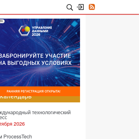
МА
-календарь
еждународный технологический
есс
тября 2026
м ProcessTech