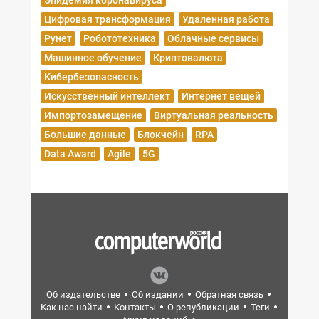
Эпидемия коронавируса
Цифровая трансформация
Удаленная работа
Рунет
Робототехника
Облачные сервисы
Машинное обучение
Криптовалюта
Кибербезопасность
Искусственный интеллект
Интернет вещей
Импортозамещение
Виртуальная реальность
Большие данные
Блокчейн
RPA
Data Award
Agile
5G
Об издательстве
Об издании
Обратная связь
Как нас найти
Контакты
О републикации
Теги