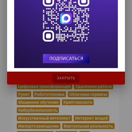
Форум ProcessTech
18 сентября 2026
Управление данными 2026
24 сентября 2026
HR TECH + ИИ ТРАНСФОРМАЦИЯ 2026
8 октября 2026
Популярные теги
ЗАКРЫТЬ
Эпидемия коронавируса
Цифровая трансформация
Удаленная работа
Рунет
Робототехника
Облачные сервисы
Машинное обучение
Криптовалюта
Кибербезопасность
Искусственный интеллект
Интернет вещей
Импортозамещение
Виртуальная реальность