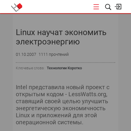
НОВОСТИ
Linux научат экономить
электроэнергию
01.10.2007
1111 прочтений
Технологии Коротко
Ключевые слова :
Intel представила новый проект с
открытым кодом - LessWatts.org,
ставящий своей целью улучшить
энергетическую экономичность
Linux и приложений для этой
операционной системы.