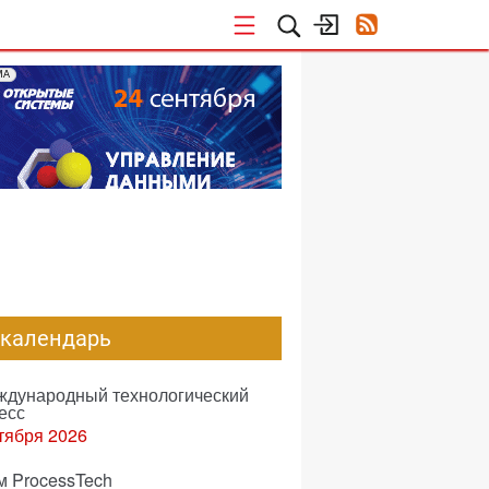
МА
-календарь
еждународный технологический
есс
тября 2026
м ProcessTech