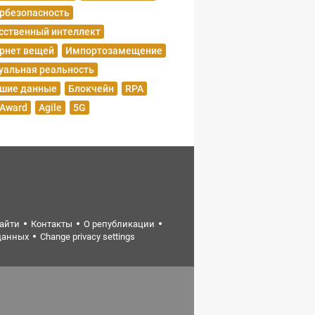
рбезопасность
сственный интеллект
рнет вещей
Импортозамещение
уальная реальность
шие данные
Блокчейн
RPA
 Award
Agile
5G
найти
Контакты
О републикации
данных
Change privacy settings