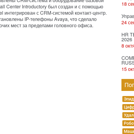
новлены CRM-система и оборудование базовой
18 се
ll Center Introductory был создан и с помощью
el интегрирован с CRM-системой контакт-центр.
Упра
тановлены IP-телефоны Avaya, что сделало
24 се
чих мест за пределами головного офиса.
HR T
2026
8 окт
COMP
RUSS
15 ок
По
Эпид
Цифр
Удал
Робо
Маши