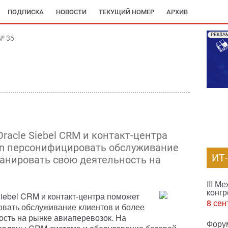
ПОДПИСКА
НОВОСТИ
ТЕКУЩИЙ НОМЕР
АРХИВ
РЕКЛА
№ 36
acle Siebel CRM и контакт-центра
on персонифицировать обслуживание
ИТ
ланировать свою деятельность на
III М
конгр
iebel CRM и контакт-центра поможет
8 сен
овать обслуживание клиентов и более
ость на рынке авиаперевозок. На
Фору