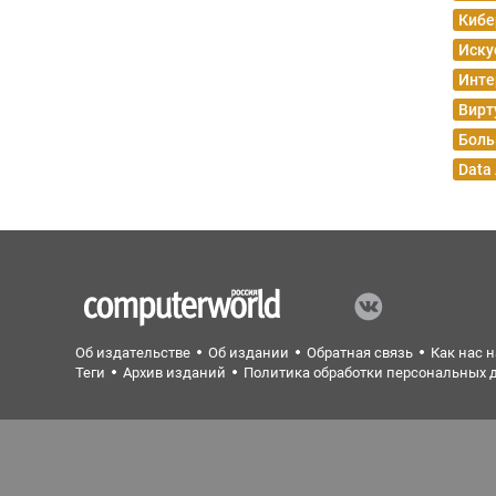
Кибе
Иску
Инте
Вирт
Боль
Data
Об издательстве
Об издании
Обратная связь
Как нас 
Теги
Архив изданий
Политика обработки персональных 