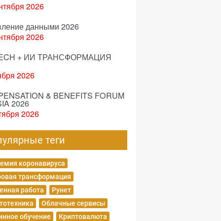
нтября 2026
вление данными 2026
нтября 2026
ECH + ИИ ТРАНСФОРМАЦИЯ
ября 2026
ENSATION & BENEFITS FORUM
IA 2026
тября 2026
пулярные теги
емия коронавируса
овая трансформация
енная работа
Рунет
тотехника
Облачные сервисы
нное обучение
Криптовалюта