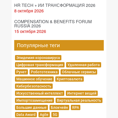
HR TECH + ИИ ТРАНСФОРМАЦИЯ 2026
8 октября 2026
COMPENSATION & BENEFITS FORUM
RUSSIA 2026
15 октября 2026
Популярные теги
Эпидемия коронавируса
Цифровая трансформация
Удаленная работа
Рунет
Робототехника
Облачные сервисы
Машинное обучение
Криптовалюта
Кибербезопасность
Искусственный интеллект
Интернет вещей
Импортозамещение
Виртуальная реальность
Большие данные
Блокчейн
RPA
Data Award
Agile
5G