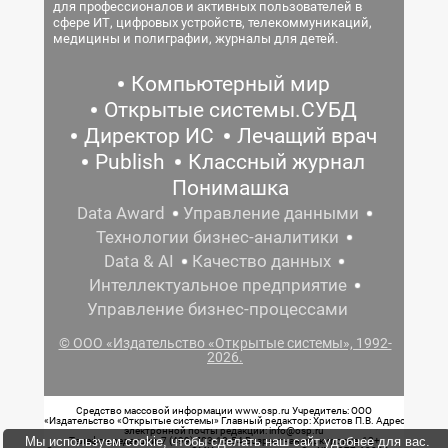
для профессионалов и активных пользователей в
сфере ИТ, цифровых устройств, телекоммуникаций,
медицины и полиграфии, журналы для детей.
Компьютерный мир
Открытые системы.СУБД
Директор ИС
Лечащий врач
Publish
Классный журнал
Понимашка
Data Award
Управление данными
Технологии бизнес-аналитики
Data & AI
Качество данных
Интеллектуальное предприятие
Управление бизнес-процессами
© ООО «Издательство «Открытые системы», 1992-
2026.
Средство массовой информации www.osp.ru Учредитель: ООО
«Издательство «Открытые системы» Главный редактор: Христов П.В. Адрес
электронной почты редакции: info@osp.ru
Мы используем cookie, чтобы сделать наш сайт удобнее для вас.
Телефон редакции: 7 (499) 703-18-54 Возрастная маркировка: 12+