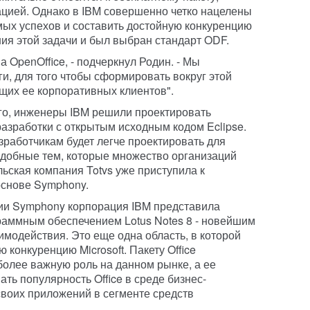
цией. Однако в IBM совершенно четко нацелены
омых успехов и составить достойную конкуренцию
ения этой задачи и был выбран стандарт ODF.
а OpenOffice, - подчеркнул Родин. - Мы
ги, для того чтобы сформировать вокруг этой
щих ее корпоративных клиентов".
го, инженеры IBM решили проектировать
зработки с открытым исходным кодом Eclipse.
работчикам будет легче проектировать для
добные тем, которые множество организаций
льская компания Totvs уже приступила к
снове Symphony.
ии Symphony корпорация IBM представила
раммным обеспечением Lotus Notes 8 - новейшим
имодействия. Это еще одна область, в которой
 конкуренцию Microsoft. Пакету Office
 более важную роль на данном рынке, а ее
ть популярность Office в среде бизнес-
воих приложений в сегменте средств