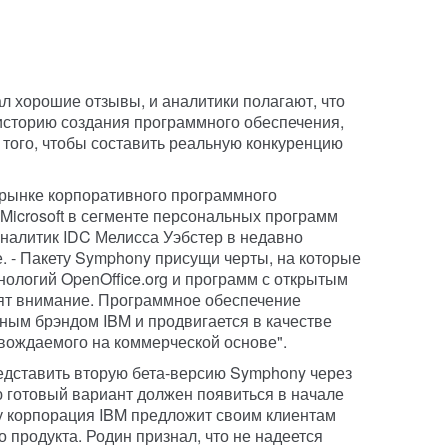
л хорошие отзывы, и аналитики полагают, что
историю создания программного обеспечения,
того, чтобы составить реальную конкуренцию
а рынке корпоративного программного
Microsoft в сегменте персональных программ
аналитик IDC Мелисса Уэбстер в недавно
. - Пакету Symphony присущи черты, на которые
ологий OpenOffice.org и программ с открытым
ят внимание. Программное обеспечение
ым брэндом IBM и продвигается в качестве
овождаемого на коммерческой основе".
едставить вторую бета-версию Symphony через
ю готовый вариант должен появиться в начале
у корпорация IBM предложит своим клиентам
 продукта. Родин признал, что не надеется