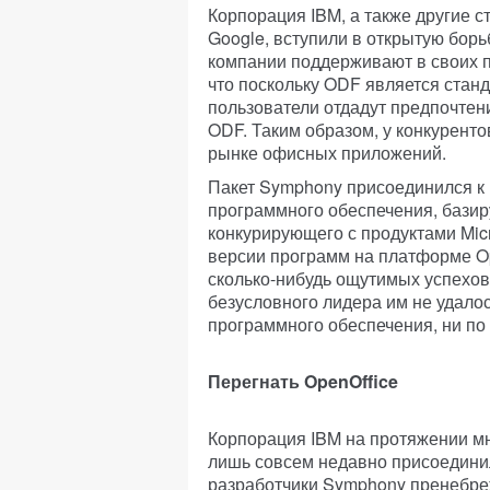
Корпорация IBM, а также другие с
Google, вступили в открытую борьб
компании поддерживают в своих п
что поскольку ODF является станд
пользователи отдадут предпочте
ODF. Таким образом, у конкуренто
рынке офисных приложений.
Пакет Symphony присоединился к 
программного обеспечения, базир
конкурирующего с продуктами Micr
версии программ на платформе Ope
сколько-нибудь ощутимых успехов
безусловного лидера им не удалос
программного обеспечения, ни по
Перегнать OpenOffice
Корпорация IBM на протяжении мно
лишь совсем недавно присоединил
разработчики Symphony пренебреж