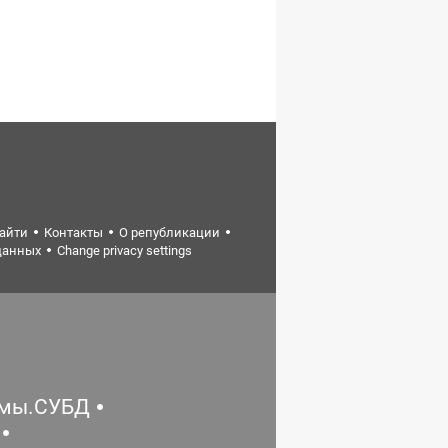
найти
Контакты
О републикации
данных
Change privacy settings
емы.СУБД