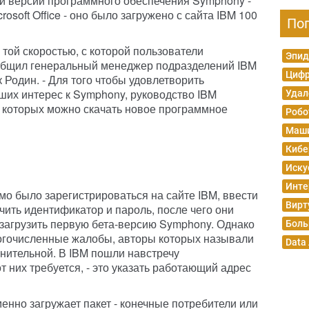
й версии программного обеспечения Symphony -
rosoft Office - оно было загружено с сайта IBM 100
По
той скоростью, с которой пользователи
Эпид
ообщил генеральный менеджер подразделений IBM
Цифр
йк Родин. - Для того чтобы удовлетворить
ших интерес к Symphony, руководство IBM
Удал
с которых можно скачать новое программное
Робо
Маши
Кибе
Иску
Инте
о было зарегистрироваться на сайте IBM, ввести
Вирт
ить идентификатор и пароль, после чего они
загрузить первую бета-версию Symphony. Однако
Боль
ногочисленные жалобы, авторы которых называли
Data
нительной. В IBM пошли навстречу
от них требуется, - это указать работающий адрес
менно загружает пакет - конечные потребители или