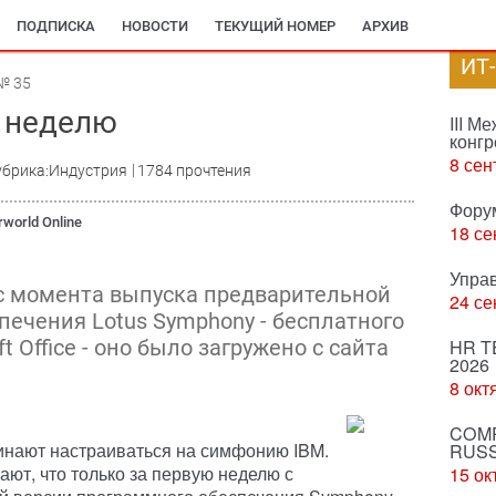
ПОДПИСКА
НОВОСТИ
ТЕКУЩИЙ НОМЕР
АРХИВ
ИТ
№ 35
а неделю
III М
конгр
8 сен
убрика:Индустрия
1784 прочтения
Фору
world Online
18 се
Упра
с момента выпуска предварительной
24 се
печения Lotus Symphony - бесплатного
t Office - оно было загружено с сайта
HR T
2026
8 окт
COMP
инают настраиваться на симфонию IBM.
RUSS
ют, что только за первую неделю с
15 ок