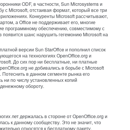
торонники ODF, в частности, Sun Microsystems и
у с Microsoft, отстаивая формат, который все три
риложениях. Конкуренты Microsoft рассчитывают,
артом, а Office не поддерживает его, многие
ние программному обеспечению, совместимому с
в появится шанс нарушить гегемонию Microsoft на
платной версии Sun StarOffce и пополнил список
ующегося на технологиях OpenOffice.org и
osoft. До сих пор ни бесплатные, ни платные
nOffice.org не добивались в борьбе с Microsoft
. Потеснить в данном сегменте рынка его
ь ни по числу установленных копий
 денежному обороту.
гих лет держалась в стороне от OpenOffice.org и
ась к данному сообществу. Это не значит, что
ительно относятся к бесплатному пакету,