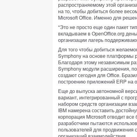
распространяемому этой организа
на то, чтобы добиться более вес
Microsoft Office. Именно для реш
"Это не просто еще один пакет тип
вкладываем в OpenOffice.org день
организации лагерь поддерживаю
Для того чтобы добиться желаемо
Symphony на основе платформы ра
Благодаря этому независимым раз
Symphony модули расширения, по
создают сегодня для Office. Брази
построению приложений ERP на о
Еще до выпуска автономной верс
вариант, интегрированный с прог
набором средств организации вза
IBM намерена составить достойную
корпорация Microsoft отводит все
разработчики пытаются использова
пользователей для продвижения с
организаций взаимодействия.