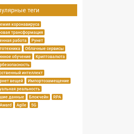
пулярные теги
емия коронавируса
овая трансформация
енная работа
Рунет
тотехника
Облачные сервисы
нное обучение
Криптовалюта
рбезопасность
сственный интеллект
рнет вещей
Импортозамещение
уальная реальность
шие данные
Блокчейн
RPA
 Award
Agile
5G