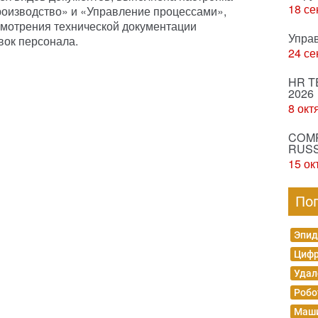
18 се
оизводство» и «Управление процессами»,
мотрения технической документации
Упра
вок персонала.
24 се
HR T
2026
8 окт
COMP
RUSS
15 ок
По
Эпид
Цифр
Удал
Робо
Маши