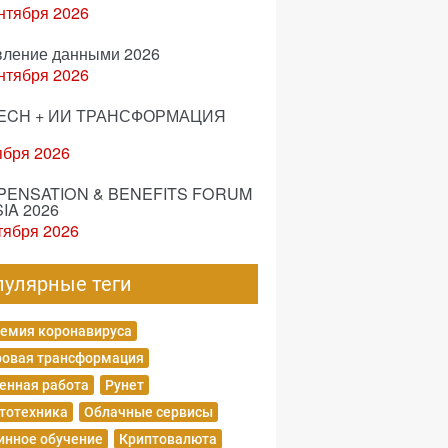
нтября 2026
вление данными 2026
нтября 2026
ECH + ИИ ТРАНСФОРМАЦИЯ
ября 2026
ENSATION & BENEFITS FORUM
IA 2026
тября 2026
пулярные теги
емия коронавируса
овая трансформация
енная работа
Рунет
тотехника
Облачные сервисы
нное обучение
Криптовалюта