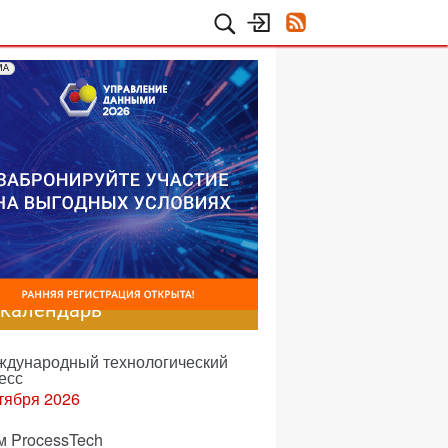
МА
-календарь
еждународный технологический
есс
тября 2026
м ProcessTech