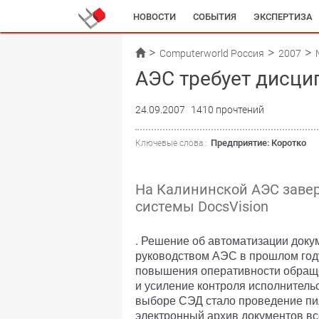
НОВОСТИ
СОБЫТИЯ
ЭКСПЕРТИЗА
Computerworld Россия
2007
АЭС требует дисц
24.09.2007
1410 прочтений
Предприятие: Коротко
Ключевые слова :
На Калининской АЭС заве
системы DocsVision
. Решение об автоматизации доку
руководством АЭС в прошлом год
повышения оперативности обраще
и усиление контроля исполнитель
выборе СЭД стало проведение пил
электронный архив документов вс