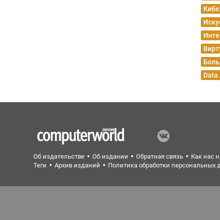
Кибе
Иску
Инте
Вирт
Боль
Data
Об издательстве
Об издании
Обратная связь
Как нас 
Теги
Архив изданий
Политика обработки персональных 