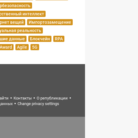
рбезопасность
сственный интеллект
рнет вещей
Импортозамещение
уальная реальность
шие данные
Блокчейн
RPA
 Award
Agile
5G
найти
Контакты
О републикации
данных
Change privacy settings