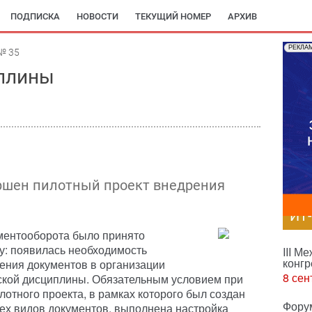
ПОДПИСКА
НОВОСТИ
ТЕКУЩИЙ НОМЕР
АРХИВ
РЕКЛА
№ 35
иплины
ршен пилотный проект внедрения
ИТ
ментооборота было принято
у: появилась необходимость
III М
конгр
ния документов в организации
8 сен
ской дисциплины. Обязательным условием при
отного проекта, в рамках которого был создан
Фору
ех видов документов, выполнена настройка