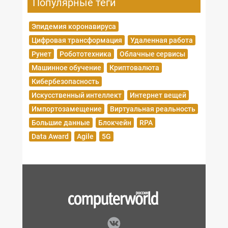
Популярные теги
Эпидемия коронавируса
Цифровая трансформация
Удаленная работа
Рунет
Робототехника
Облачные сервисы
Машинное обучение
Криптовалюта
Кибербезопасность
Искусственный интеллект
Интернет вещей
Импортозамещение
Виртуальная реальность
Большие данные
Блокчейн
RPA
Data Award
Agile
5G