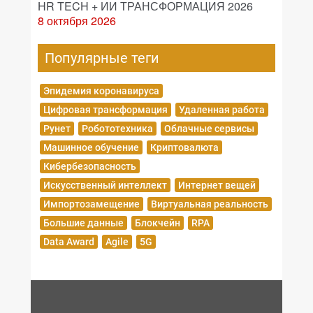
HR TECH + ИИ ТРАНСФОРМАЦИЯ 2026
8 октября 2026
Популярные теги
Эпидемия коронавируса
Цифровая трансформация
Удаленная работа
Рунет
Робототехника
Облачные сервисы
Машинное обучение
Криптовалюта
Кибербезопасность
Искусственный интеллект
Интернет вещей
Импортозамещение
Виртуальная реальность
Большие данные
Блокчейн
RPA
Data Award
Agile
5G