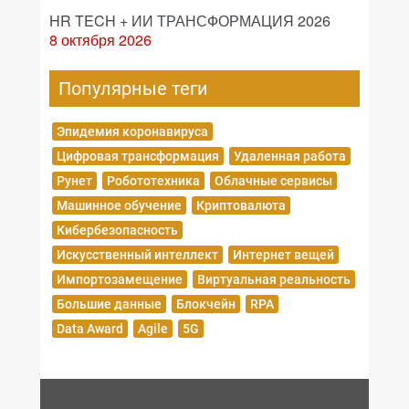
HR TECH + ИИ ТРАНСФОРМАЦИЯ 2026
8 октября 2026
Популярные теги
Эпидемия коронавируса
Цифровая трансформация
Удаленная работа
Рунет
Робототехника
Облачные сервисы
Машинное обучение
Криптовалюта
Кибербезопасность
Искусственный интеллект
Интернет вещей
Импортозамещение
Виртуальная реальность
Большие данные
Блокчейн
RPA
Data Award
Agile
5G