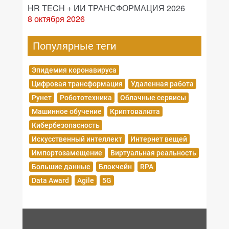
HR TECH + ИИ ТРАНСФОРМАЦИЯ 2026
8 октября 2026
Популярные теги
Эпидемия коронавируса
Цифровая трансформация
Удаленная работа
Рунет
Робототехника
Облачные сервисы
Машинное обучение
Криптовалюта
Кибербезопасность
Искусственный интеллект
Интернет вещей
Импортозамещение
Виртуальная реальность
Большие данные
Блокчейн
RPA
Data Award
Agile
5G