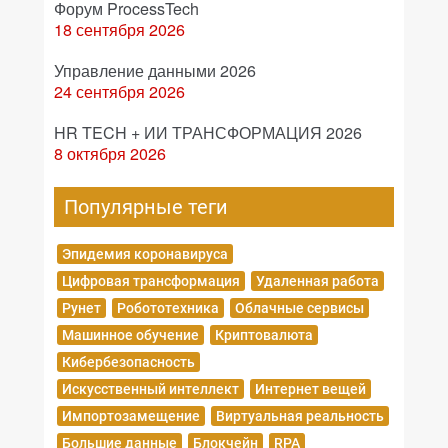
Форум ProcessTech
18 сентября 2026
Управление данными 2026
24 сентября 2026
HR TECH + ИИ ТРАНСФОРМАЦИЯ 2026
8 октября 2026
Популярные теги
Эпидемия коронавируса
Цифровая трансформация
Удаленная работа
Рунет
Робототехника
Облачные сервисы
Машинное обучение
Криптовалюта
Кибербезопасность
Искусственный интеллект
Интернет вещей
Импортозамещение
Виртуальная реальность
Большие данные
Блокчейн
RPA