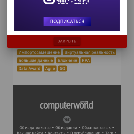
Эпидемия коронавируса
Цифровая трансформация
Удаленная работа
Рунет
Робототехника
Облачные сервисы
Машинное обучение
Криптовалюта
Кибербезопасность
ЗАКРЫТЬ
Искусственный интеллект
Интернет вещей
Импортозамещение
Виртуальная реальность
Большие данные
Блокчейн
RPA
Data Award
Agile
5G
Об издательстве
Об издании
Обратная связь
Как нас найти
Контакты
О републикации
Теги