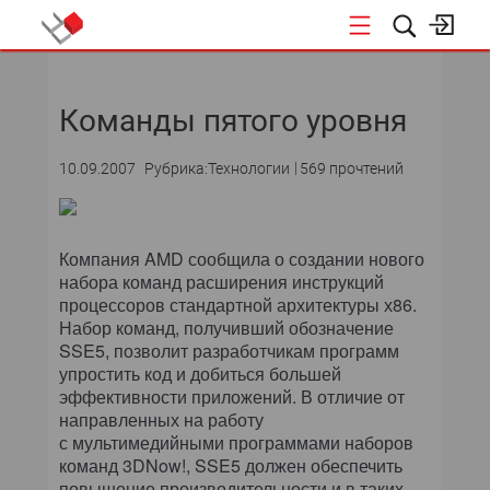
НОВОСТИ
Команды пятого уровня
10.09.2007
Рубрика:Технологии
569 прочтений
Компания AMD сообщила о создании нового
набора команд расширения инструкций
процессоров стандартной архитектуры х86.
Набор команд, получивший обозначение
SSE5, позволит разработчикам программ
упростить код и добиться большей
эффективности приложений. В отличие от
направленных на работу
с мультимедийными программами наборов
команд 3DNow!, SSE5 должен обеспечить
повышение производительности и в таких