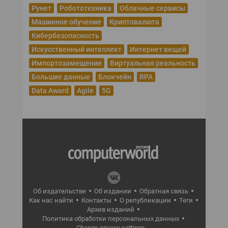
Рунет
Робототехника
Облачные сервисы
Машинное обучение
Криптовалюта
Кибербезопасность
Искусственный интеллект
Интернет вещей
Импортозамещение
Виртуальная реальность
Большие данные
Блокчейн
RPA
Data Award
Agile
5G
Об издательстве
Об издании
Обратная связь
Как нас найти
Контакты
О републикации
Теги
Архив изданий
Политика обработки персональных данных
Change privacy settings