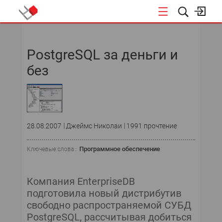
НОВОСТИ
PostgreSQL за деньги и
без
28.08.2007
Джеймс Николаи
1991 прочтение
Программное обеспечение
Ключевые слова :
Компания EnterpriseDB
подготовила новый дистрибутив
свободно распространяемой СУБД
PostgreSQL, рассчитывая добиться