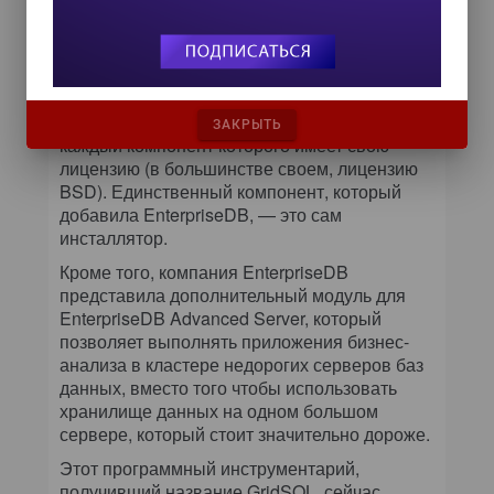
прежнему отдают предпочтение MySQL,
и, по-видимому, так будет и впредь», —
сказал он.
EnterpriseDB Postgres — это полностью
свободно распространяемое решение,
ЗАКРЫТЬ
каждый компонент которого имеет свою
лицензию (в большинстве своем, лицензию
BSD). Единственный компонент, который
добавила EnterpriseDB, — это сам
инсталлятор.
Кроме того, компания EnterpriseDB
представила дополнительный модуль для
EnterpriseDB Advanced Server, который
позволяет выполнять приложения бизнес-
анализа в кластере недорогих серверов баз
данных, вместо того чтобы использовать
хранилище данных на одном большом
сервере, который стоит значительно дороже.
Этот программный инструментарий,
получивший название GridSQL, сейчас