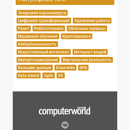
Эпидемия коронавируса
Цифровая трансформация
Удаленная работа
Рунет
Робототехника
Облачные сервисы
Машинное обучение
Криптовалюта
Кибербезопасность
Искусственный интеллект
Интернет вещей
Импортозамещение
Виртуальная реальность
Большие данные
Блокчейн
RPA
Data Award
Agile
5G