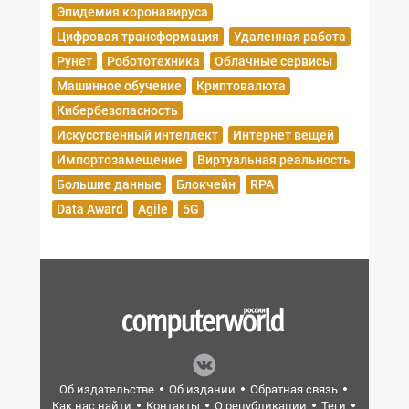
Эпидемия коронавируса
Цифровая трансформация
Удаленная работа
Рунет
Робототехника
Облачные сервисы
Машинное обучение
Криптовалюта
Кибербезопасность
Искусственный интеллект
Интернет вещей
Импортозамещение
Виртуальная реальность
Большие данные
Блокчейн
RPA
Data Award
Agile
5G
Об издательстве
Об издании
Обратная связь
Как нас найти
Контакты
О републикации
Теги