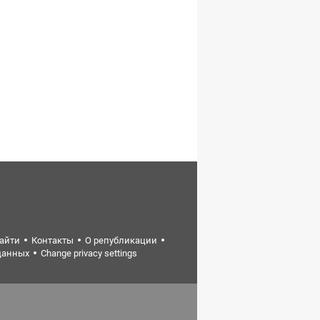
найти
Контакты
О републикации
данных
Change privacy settings