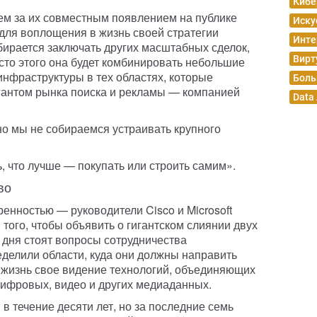
Кибе
ем за их совместным появлением на публике
Иску
 для воплощения в жизнь своей стратегии
Инте
обирается заключать других масштабных сделок,
Вирт
сто этого она будет комбинировать небольшие
инфраструктуры в тех областях, которые
Боль
гантом рынка поиска и рекламы — компанией
Data
 но мы не собираемся устраивать крупного
, что лучше — покупать или строить самим».
во
енностью — руководители Cisco и Microsoft
 того, чтобы объявить о гигантском слиянии двух
 дня стоят вопросы сотрудничества
еделили области, куда они должны направить
в жизнь свое видение технологий, объединяющих
 цифровых, видео и других медиаданных.
 в течение десяти лет, но за последние семь