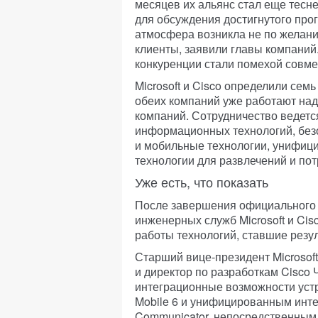
месяцев их альянс стал еще тесн
для обсуждения достигнутого про
атмосфера возникла не по желанию
клиенты, заявили главы компаний
конкуренции стали помехой совме
Microsoft и Cisco определили сем
обеих компаний уже работают на
компаний. Сотрудничество ведетс
информационных технологий, без
и мобильные технологии, унифиц
технологии для развлечений и пот
Уже есть, что показать
После завершения официального 
инженерных служб Microsoft и Ci
работы технологий, ставшие резу
Старший вице-президент Microsof
и директор по разработкам Cisco
интеграционные возможности устр
Mobile 6 и унифицированным инте
Communicator, непосредственным с