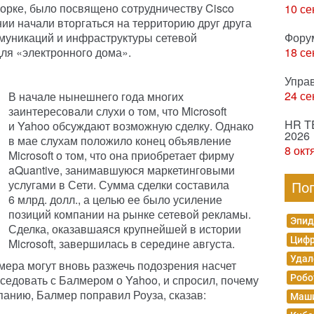
орке, было посвящено сотрудничеству Cisco
10 се
нии начали вторгаться на территорию друг друга
муникаций и инфраструктуры сетевой
Фору
для «электронного дома».
18 се
Упра
24 се
В начале нынешнего года многих
заинтересовали слухи о том, что Microsoft
HR T
и Yahoo обсуждают возможную сделку. Однако
2026
в мае слухам положило конец объявление
8 окт
Microsoft о том, что она приобретает фирму
aQuantive, занимавшуюся маркетинговыми
услугами в Сети. Сумма сделки составила
По
6 млрд. долл., а целью ее было усиление
позиций компании на рынке сетевой рекламы.
Эпид
Сделка, оказавшаяся крупнейшей в истории
Цифр
Microsoft, завершилась в середине августа.
Удал
мера могут вновь разжечь подозрения насчет
беседовать с Балмером о Yahoo, и спросил, почему
Робо
мпанию, Балмер поправил Роуза, сказав:
Маши