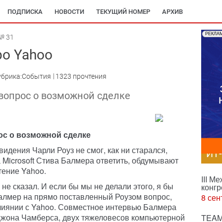
ПОДПИСКА
НОВОСТИ
ТЕКУЩИЙ НОМЕР
АРХИВ
РЕКЛА
№ 31
ро Yahoo
убрика:События
1323 прочтения
 вопрос о возможной сделке
ос о возможной сделке
идения Чарли Роуз не смог, как ни старался,
ИТ
 Microsoft Стива Балмера ответить, обдумывают
тение Yahoo.
III М
не сказал. И если бы мы не делали этого, я бы
конгр
Балмер на прямо поставленный Роузом вопрос,
8 сен
 слиянии с Yahoo. Совместное интервью Балмера
Джона Чамберса, двух тяжеловесов компьютерной
TEAM