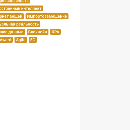
рбезопасность
сственный интеллект
рнет вещей
Импортозамещение
уальная реальность
шие данные
Блокчейн
RPA
 Award
Agile
5G