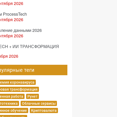
нтября 2026
м ProcessTech
нтября 2026
вление данными 2026
нтября 2026
ECH + ИИ ТРАНСФОРМАЦИЯ
ября 2026
пулярные теги
емия коронавируса
овая трансформация
енная работа
Рунет
тотехника
Облачные сервисы
нное обучение
Криптовалюта