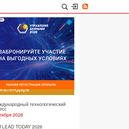
МА
-календарь
еждународный технологический
есс
тября 2026
 LEAD TODAY 2026