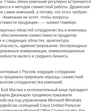
ее. Главы обеих компаний регулярно встречаются
гресса и методов совместной работы. Дружеская
 самих компаний, а потому, что этого требуют
. «Компании не хотят, чтобы вопросы
стимости продукции», — заявил Чамберс.
ь крупных областей сотрудничества и инженеры
д обеспечением совместимости продуктов
я в следующих областях: архитектура
опасность, администрирование, беспроводные
ированные коммуникации, коммуникационные
ребности малого и среднего бизнеса.
интервью с Роузом, ведущие сотрудники
sco продемонстрировали образцы совместной
льтатом сотрудничества компаний.
t Боб Маглиа и исполнительный вице-президент
 Чарли Джанкарло продемонстрировали
ойства под управлением Microsoft Windows
рфейсом сообщений Cisco Unified Personal
оперником Microsoft Office Communicator. Как