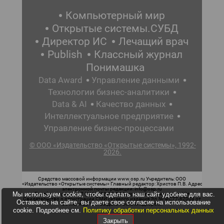
Компьютерный мир
Открытые системы.СУБД
Директор ИС
Лечащий врач
Publish
Классный журнал
Понимашка
Data Award
Управление данными
Технологии бизнес-аналитики
Data & AI
Качество данных
Интеллектуальное предприятие
Управление бизнес-процессами
© ООО «Издательство «Открытые системы», 1992-
2026.
Средство массовой информации www.osp.ru Учредитель: ООО
«Издательство «Открытые системы» Главный редактор: Христов П.В. Адрес
электронной почты редакции: info@osp.ru
Мы используем cookie, чтобы сделать наш сайт удобнее для вас.
Телефон редакции: 7 (499) 703-18-54 Возрастная маркировка: 12+
Свидетельство о регистрации СМИ сетевого издания Эл.№ ФС77-62008 от
Оставаясь на сайте, вы даете свое согласие на использование
05 июня 2015 г. выдано Роскомнадзором.
cookie. Подробнее см.
Политику обработки персональных данных
Закрыть