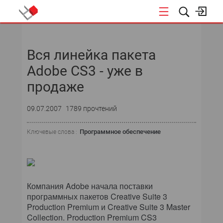
НОВОСТИ
Вся линейка пакета
СОБЫТИЯ
Adobe CS3 - уже в
ЭКСПЕРТИЗА
продаже
ПОДПИСКА
09.07.2007
1789 прочтений
НОВОСТИ
Программное обеспечение
Ключевые слова :
ТЕКУЩИЙ НОМЕР
АРХИВ
Компания Adobe начала поставки
программных пакетов Creative Suite 3
Production Premium и Creative Suite 3 Master
Collection. Production Premium CS3