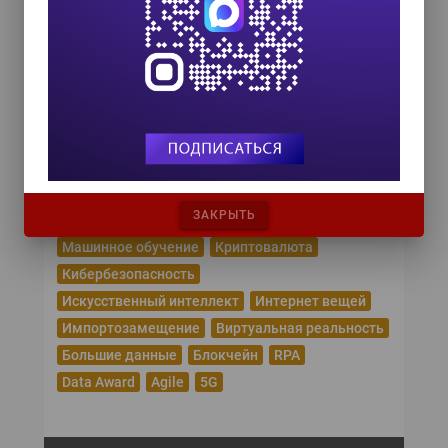
COMPENSATION & BENEFITS FORUM
RUSSIA 2026
15 октября 2026
Популярные теги
Эпидемия коронавируса
Цифровая трансформация
Удаленная работа
ЗАКРЫТЬ
Рунет
Робототехника
Облачные сервисы
Машинное обучение
Криптовалюта
Кибербезопасность
Искусственный интеллект
Интернет вещей
Импортозамещение
Виртуальная реальность
Большие данные
Блокчейн
RPA
Data Award
Agile
5G