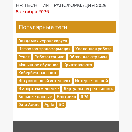
HR TECH + ИИ ТРАНСФОРМАЦИЯ 2026
8 октября 2026
Популярные теги
Эпидемия коронавируса
Цифровая трансформация
Удаленная работа
Рунет
Робототехника
Облачные сервисы
Машинное обучение
Криптовалюта
Кибербезопасность
Искусственный интеллект
Интернет вещей
Импортозамещение
Виртуальная реальность
Большие данные
Блокчейн
RPA
Data Award
Agile
5G