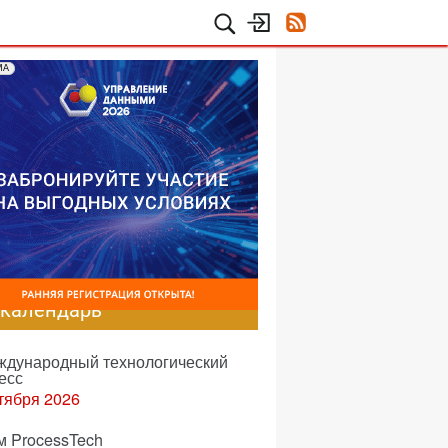
МА
-календарь
еждународный технологический
есс
тября 2026
м ProcessTech