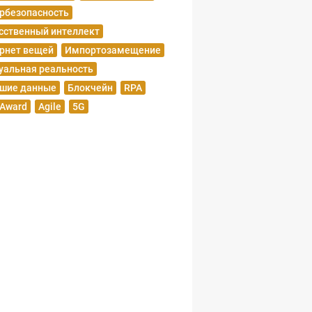
рбезопасность
сственный интеллект
рнет вещей
Импортозамещение
уальная реальность
шие данные
Блокчейн
RPA
 Award
Agile
5G