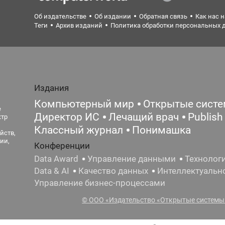
Об издательстве
Об издании
Обратная связь
Как нас 
Теги
Архив изданий
Политика обработки персональных 
Издания
Компьютерный мир
Открытые сист
е
Директор ИС
Лечащий врач
Publish
ктр
Классный журнал
Понимашка
йств,
ии,
Конференции
Data Award
Управление данными
Технолог
Data & AI
Качество данных
Интеллектуальн
Управление бизнес-процессами
© ООО «Издательство «Открытые системы»