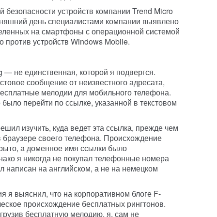
й безопасности устройств компании Trend Micro
одняшний день специалистами компании выявлено
целенных на смартфоны с операционной системой
о против устройств Windows Mobile.
 — не единственная, которой я подвергся.
стовое сообщение от неизвестного адресата,
бесплатные мелодии для мобильного телефона.
о было перейти по ссылке, указанной в текстовом
решил изучить, куда ведет эта ссылка, прежде чем
в браузере своего телефона. Происхождение
рыто, а доменное имя ссылки было
нако я никогда не покупал телефонные номера
л написан на английском, а не на немецком
я я выяснил, что на корпоративном блоге F-
еское происхождение бесплатных рингтонов.
грузив бесплатную мелодию, я, сам не