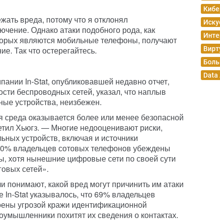
Кибе
жать вреда, потому что я отклонял
Иску
чение. Однако атаки подобного рода, как
Инте
оторых являются мобильные телефоны, получают
е. Так что остерегайтесь.
Вирт
Боль
Data
пании In-Stat, опубликовавшей недавно отчет,
ти беспроводных сетей, указал, что наплыв
ые устройства, неизбежен.
ая среда оказывается более или менее безопасной
етил Хьюгз. — Многие недооценивают риски,
ьных устройств, включая и источники
 60% владельцев сотовых телефонов убеждены
ны, хотя нынешние цифровые сети по своей сути
говых сетей».
и понимают, какой вред могут причинить им атаки
е In-Stat указывалось, что 69% владельцев
оены угрозой кражи идентификационной
лоумышленники похитят их сведения о контактах.