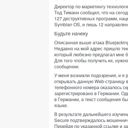
Директор по маркетингу технологи
Тод Тиманн сообщил, что на сег
127 деструктивных программ, на
Symbian OS, и лишь 12 направлен
Будьте начеку
Описанная выше атака Bluejacking
Недавно на мой адрес пришло тек
который любезно предлагал мне 
Для того чтобы получить их, нужн
сообщении.
У меня возникли подозрения, и я 
открывать данную Web-страницу 
телефонного номера оказалось ск
зарегистрировано в Германии. Од
в Германии, а текст сообщения бы
языке.
В результате дальнейшего изучени
Secure подтверждалось мошеннич
Перейдя по указанной ссылке и за