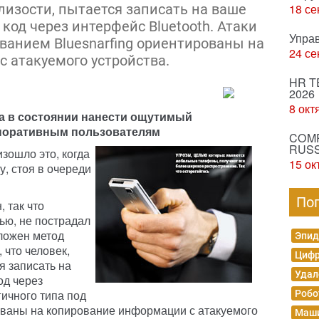
лизости, пытается записать на ваше
18 се
код через интерфейс Bluetooth. Атаки
Упра
ванием Bluesnarfing ориентированы на
24 се
 атакуемого устройства.
HR T
2026
8 окт
а в состоянии нанести ощутимый
рпоративным пользователям
COMP
RUSS
зошло это, когда
15 ок
, стоя в очереди
По
 так что
тью, не пострадал
оложен метод
Эпид
 что человек,
Цифр
я записать на
Удал
од через
гичного типа под
Робо
ованы на копирование информации с атакуемого
Маши