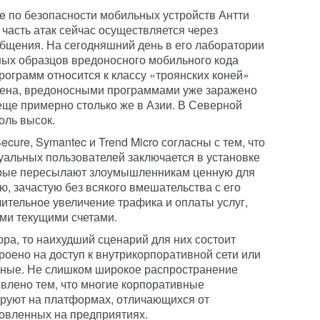
e по безопасности мобильных устройств Антти
часть атак сейчас осуществляется через
бщения. На сегодняшний день в его лаборатории
ных образцов вредоносного мобильного кода
программ относится к классу «троянских коней»
нена, вредоносными программами уже заражено
 еще примерно столько же в Азии. В Северной
оль высок.
cure, Symantec и Trend Micro согласны с тем, что
альных пользователей заключается в установке
орые пересылают злоумышленникам ценную для
, зачастую без всякого вмешательства с его
чительное увеличение трафика и оплаты услуг,
ими текущими счетами.
ора, то наихудший сценарий для них состоит
троено на доступ к внутрикорпоративной сети или
нные. Не слишком широкое распространение
влено тем, что многие корпоративные
руют на платформах, отличающихся от
овленных на предприятиях.