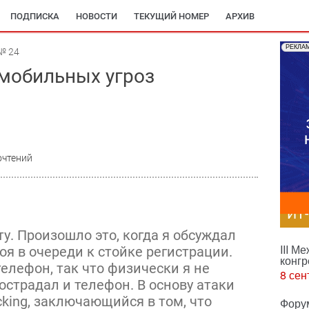
ПОДПИСКА
НОВОСТИ
ТЕКУЩИЙ НОМЕР
АРХИВ
РЕКЛА
№ 24
 мобильных угроз
очтений
ИТ
у. Произошло это, когда я обсуждал
III М
оя в очереди к стойке регистрации.
конгр
елефон, так что физически я не
8 сен
пострадал и телефон. В основу атаки
king, заключающийся в том, что
Фору