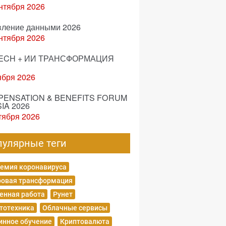
нтября 2026
вление данными 2026
нтября 2026
ECH + ИИ ТРАНСФОРМАЦИЯ
ября 2026
ENSATION & BENEFITS FORUM
IA 2026
тября 2026
пулярные теги
емия коронавируса
овая трансформация
енная работа
Рунет
тотехника
Облачные сервисы
нное обучение
Криптовалюта