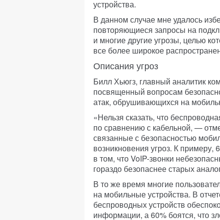
устройства.
В данном случае мне удалось избе
повторяющиеся запросы на подклю
и многие другие угрозы, целью к
все более широкое распространени
Описания угроз
Билл Хьюгз, главный аналитик ком
посвященный вопросам безопаснос
атак, обрушивающихся на мобильн
«Нельзя сказать, что беспроводн
по сравнению с кабельной, — отм
связанные с безопасностью мобил
возникновения угроз. К примеру,
в том, что VoIP-звонки небезопас
гораздо безопаснее старых анало
В то же время многие пользовател
на мобильные устройства. В отчет
беспроводных устройств обеспок
информации, а 60% боятся, что з