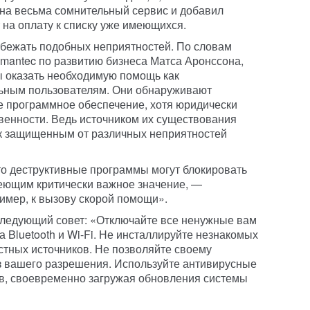
 на весьма сомнительный сервис и добавил
на оплату к списку уже имеющихся.
збежать подобных неприятностей. По словам
mantec по развитию бизнеса Матса Аронссона,
ы оказать необходимую помощь как
льным пользователям. Они обнаруживают
е программное обеспечение, хотя юридически
ственности. Ведь источником их существования
 к защищенным от различных неприятностей
о деструктивные программы могут блокировать
меющим критически важное значение, —
имер, к вызову скорой помощи».
следующий совет: «Отключайте все ненужные вам
 Bluetooth и Wi-Fi. Не инсталлируйте незнакомых
стных источников. Не позволяйте своему
з вашего разрешения. Используйте антивирусные
тв, своевременно загружая обновления системы