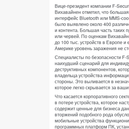
Вице-президент компании F-Secur
Вихавайнен отметил, что большая 
интерфейс Bluetooth или MMS-соо
было выявлено около 400 различ
и контента. Большая часть таких 
или червей. По оценкам Вихавай
до 100 тыс. устройств в Европе и
Америке уровень заражения не ст
Специалисты по безопасности F-Se
наихудший сценарий для индивиду
деструктивных компонентов, кот
владельца устройства информацию
стороны. Это выливается в незна
которое легко скрывается за ваш
Что касается корпоративного сект
в потере устройства, которое нас
содержит ценные для бизнеса да
вторжений подобного рода обусло
мобильные устройства функциони
программных платформ ПК, устан