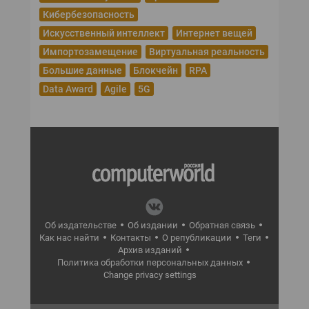
Кибербезопасность
Искусственный интеллект
Интернет вещей
Импортозамещение
Виртуальная реальность
Большие данные
Блокчейн
RPA
Data Award
Agile
5G
Об издательстве
Об издании
Обратная связь
Как нас найти
Контакты
О републикации
Теги
Архив изданий
Политика обработки персональных данных
Change privacy settings