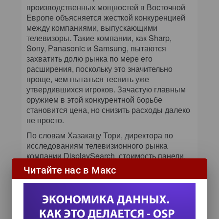
производственных мощностей в Восточной
Европе объясняется жесткой конкуренцией
между компаниями, выпускающими
телевизоры. Такие компании, как Sharp,
Sony, Panasonic и Samsung, пытаются
захватить долю рынка по мере его
расширения, поскольку это значительно
проще, чем пытаться теснить уже
утвердившихся игроков. Зачастую главным
оружием в этой конкурентной борьбе
становится цена, но снизить расходы далеко
не просто.
По словам Хазакацу Тори, директора по
исследованиям телевизионного рынка
компании DisplaySearch, стоимость панели,
самого дорогостоящего компонента
Читайте нас в Макс
плоскопанельного телевизора, снизить
довольно трудно, и цены ведущих
производителей практически не отличаются.
В силу этого им приходится изыскивать
способы сэкономить на другом.