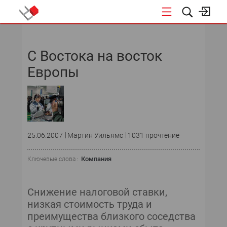
НОВОСТИ
С Востока на восток
СОБЫТИЯ
Европы
ЭКСПЕРТИЗА
ПОДПИСКА
НОВОСТИ
25.06.2007
Мартин Уильямс
1031 прочтение
ТЕКУЩИЙ НОМЕР
Компания
Ключевые слова :
АРХИВ
Снижение налоговой ставки,
низкая стоимость труда и
преимущества близкого соседства