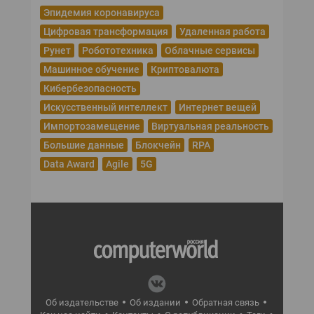
Эпидемия коронавируса
Цифровая трансформация
Удаленная работа
Рунет
Робототехника
Облачные сервисы
Машинное обучение
Криптовалюта
Кибербезопасность
Искусственный интеллект
Интернет вещей
Импортозамещение
Виртуальная реальность
Большие данные
Блокчейн
RPA
Data Award
Agile
5G
Об издательстве
Об издании
Обратная связь