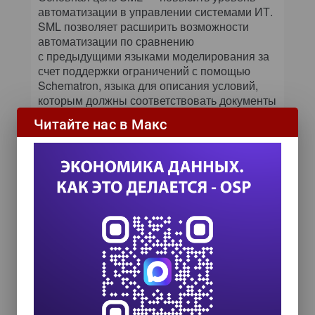
автоматизации в управлении системами ИТ.
SML позволяет расширить возможности
автоматизации по сравнению
с предыдущими языками моделирования за
счет поддержки ограничений с помощью
Schematron, языка для описания условий,
которым должны соответствовать документы
XML.
Читайте нас в Макс
Нынешней весной спецификация SML была
передана в консорциум World Wide Web
Consortium. Одновременно в W3C поступила
сопутствующая спецификация, получившая
название SML Interchange Format (SML-IF),
которая определяет, как происходит обмен
моделями SML между приложениями.
SML даст возможность создавать модели ИТ-
ресурсов из «строительных блоков» без
необходимости специального описания
каждого сервиса. Это позволит сократить
затраты и упростить работу пользователей,