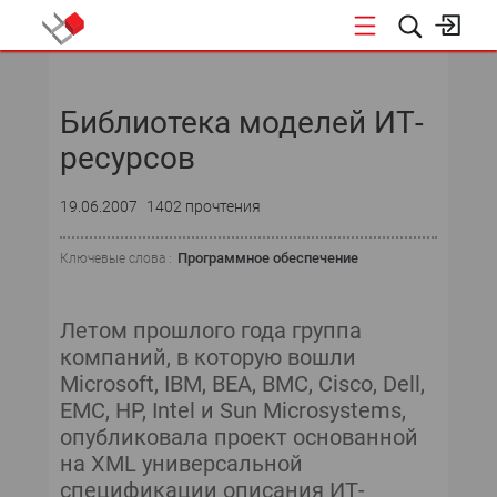
НОВОСТИ
Библиотека моделей ИТ-
СОБЫТИЯ
ресурсов
ЭКСПЕРТИЗА
19.06.2007
1402 прочтения
ПОДПИСКА
Программное обеспечение
Ключевые слова :
НОВОСТИ
Летом прошлого года группа
ТЕКУЩИЙ НОМЕР
компаний, в которую вошли
Microsoft, IBM, BEA, BMC, Cisco, Dell,
АРХИВ
EMC, HP, Intel и Sun Microsystems,
опубликовала проект основанной
на XML универсальной
спецификации описания ИТ-