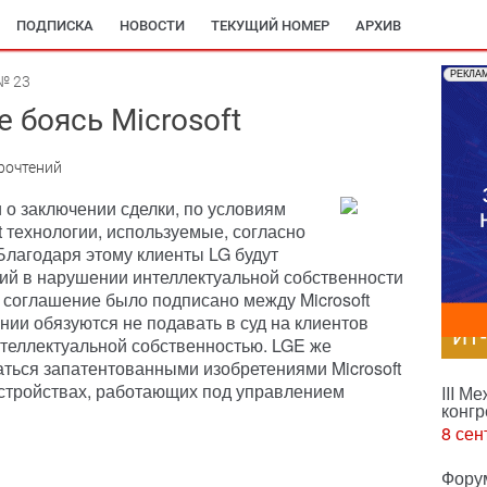
ПОДПИСКА
НОВОСТИ
ТЕКУЩИЙ НОМЕР
АРХИВ
РЕКЛА
№ 23
е боясь Microsoft
рочтений
ли о заключении сделки, по условиям
t технологии, используемые, согласно
Благодаря этому клиенты LG будут
й в нарушении интеллектуальной собственности
е соглашение было подписано между Microsoft
ании обязуются не подавать в суд на клиентов
ИТ
нтеллектуальной собственностью. LGE же
аться запатентованными изобретениями Microsoft
 устройствах, работающих под управлением
III М
конгр
8 сен
Фору