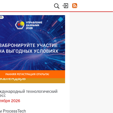
МА
-календарь
еждународный технологический
есс
тября 2026
м ProcessTech