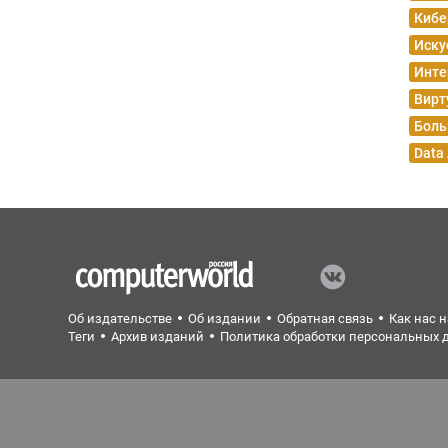
Кибе
Иску
Инте
Вирт
Боль
Data
Об издательстве
Об издании
Обратная связь
Как нас 
Теги
Архив изданий
Политика обработки персональных 