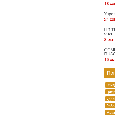
18 се
Упра
24 се
HR T
2026
8 окт
COMP
RUSS
15 ок
По
Эпид
Цифр
Удал
Робо
Маши