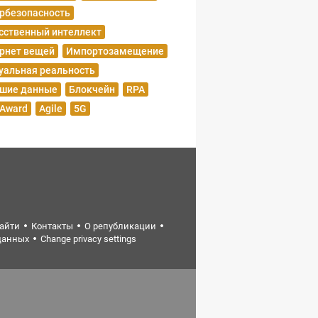
рбезопасность
сственный интеллект
рнет вещей
Импортозамещение
уальная реальность
шие данные
Блокчейн
RPA
 Award
Agile
5G
найти
Контакты
О републикации
данных
Change privacy settings