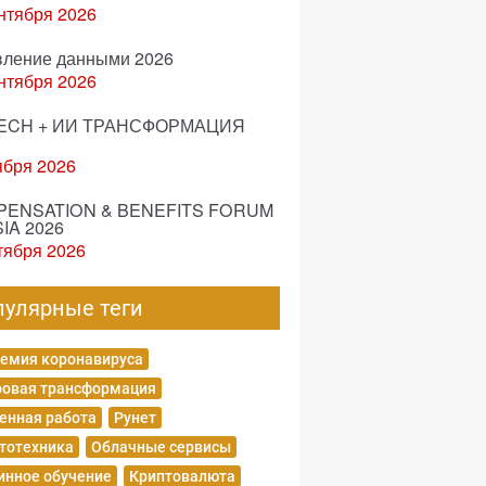
нтября 2026
вление данными 2026
нтября 2026
ECH + ИИ ТРАНСФОРМАЦИЯ
ября 2026
ENSATION & BENEFITS FORUM
IA 2026
тября 2026
пулярные теги
емия коронавируса
овая трансформация
енная работа
Рунет
тотехника
Облачные сервисы
нное обучение
Криптовалюта