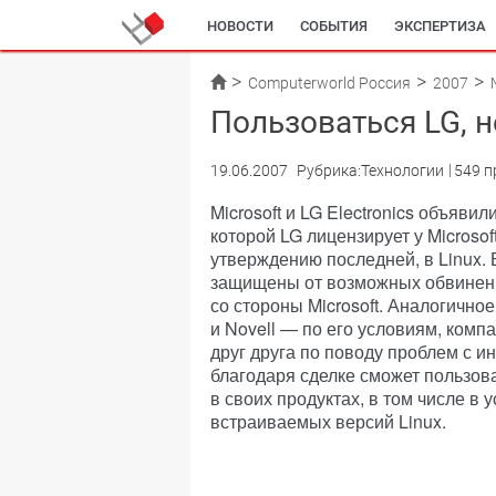
НОВОСТИ
СОБЫТИЯ
ЭКСПЕРТИЗА
Computerworld Россия
2007
Пользоваться LG, н
19.06.2007
Рубрика:Технологии
549 п
Microsoft и LG Electronics объяви
которой LG лицензирует у Microsof
утверждению последней, в Linux. 
защищены от возможных обвинени
со стороны Microsoft. Аналогично
и Novell — по его условиям, комп
друг друга по поводу проблем с и
благодаря сделке сможет пользов
в своих продуктах, в том числе в
встраиваемых версий Linux.