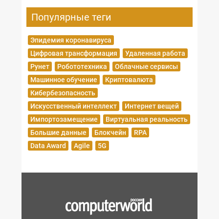
Популярные теги
Эпидемия коронавируса
Цифровая трансформация
Удаленная работа
Рунет
Робототехника
Облачные сервисы
Машинное обучение
Криптовалюта
Кибербезопасность
Искусственный интеллект
Интернет вещей
Импортозамещение
Виртуальная реальность
Большие данные
Блокчейн
RPA
Data Award
Agile
5G