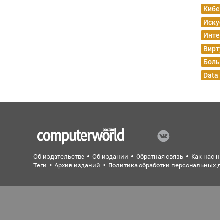
Кибе
Иску
Инте
Вирт
Боль
Data
Об издательстве
Об издании
Обратная связь
Как нас 
Теги
Архив изданий
Политика обработки персональных 