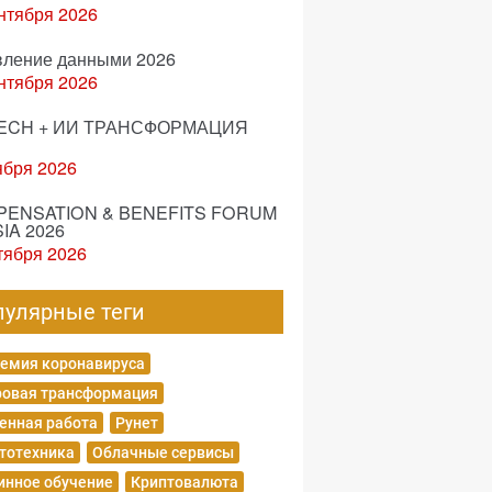
нтября 2026
вление данными 2026
нтября 2026
ECH + ИИ ТРАНСФОРМАЦИЯ
ября 2026
ENSATION & BENEFITS FORUM
IA 2026
тября 2026
пулярные теги
емия коронавируса
овая трансформация
енная работа
Рунет
тотехника
Облачные сервисы
нное обучение
Криптовалюта