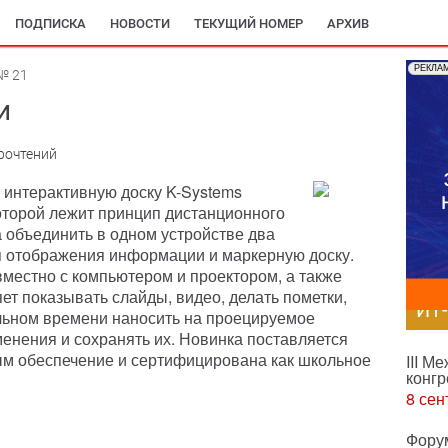
ПОДПИСКА
НОВОСТИ
ТЕКУЩИЙ НОМЕР
АРХИВ
РЕКЛА
№ 21
и
рочтений
 интерактивную доску K-Systems
 которой лежит принцип дистанционного
 объединить в одном устройстве два
я отображения информации и маркерную доску.
местно с компьютером и проектором, а также
яет показывать слайды, видео, делать пометки,
ИТ
альном времени наносить на проецируемое
менения и сохранять их. Новинка поставляется
м обеспечение и сертифицирована как школьное
III М
конгр
8 сен
Фору