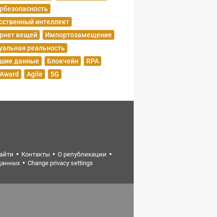
рбезопасность
сственный интеллект
рнет вещей
Импортозамещение
уальная реальность
шие данные
Блокчейн
RPA
 Award
Agile
5G
найти
Контакты
О републикации
данных
Change privacy settings