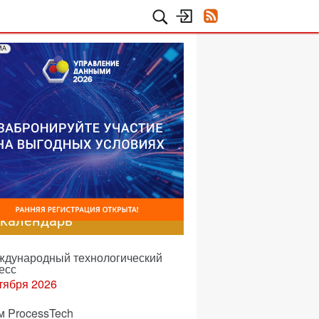
МА
-календарь
еждународный технологический
есс
тября 2026
м ProcessTech