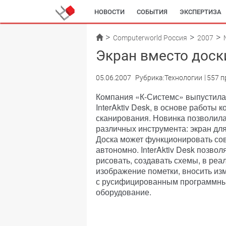
НОВОСТИ
СОБЫТИЯ
ЭКСПЕРТИЗА
Computerworld Россия
2007
Экран вместо доск
05.06.2007
Рубрика:Технологии
557 п
Компания «К-Системс» выпустила
InterAktiv Desk, в основе работы
сканирования. Новинка позволила
различных инструмента: экран дл
Доска может функционировать сов
автономно. InterAktiv Desk позвол
рисовать, создавать схемы, в ре
изображение пометки, вносить из
с русифицированным программны
оборудование.