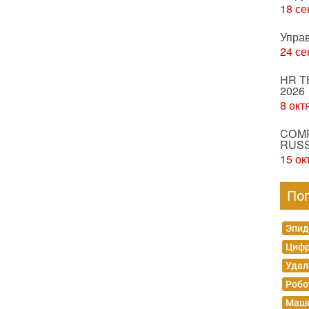
18 се
Упра
24 се
HR T
2026
8 окт
COMP
RUSS
15 ок
По
Эпид
Цифр
Удал
Робо
Маши