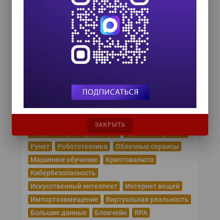
18 сентября 2026
Управление данными 2026
24 сентября 2026
HR TECH + ИИ ТРАНСФОРМАЦИЯ 2026
8 октября 2026
Популярные теги
Эпидемия коронавируса
ЗАКРЫТЬ
Цифровая трансформация
Удаленная работа
Рунет
Робототехника
Облачные сервисы
Машинное обучение
Криптовалюта
Кибербезопасность
Искусственный интеллект
Интернет вещей
Импортозамещение
Виртуальная реальность
Большие данные
Блокчейн
RPA