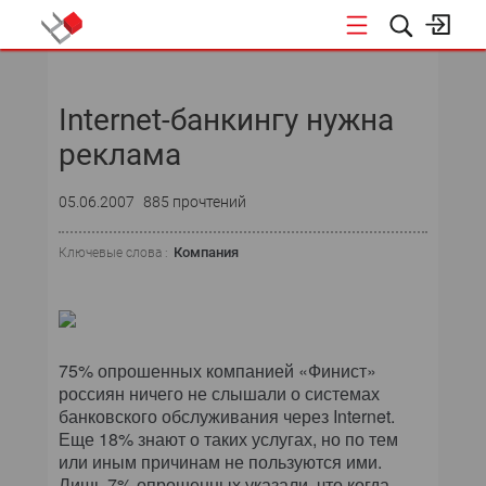
НОВОСТИ
Internet-банкингу нужна
реклама
05.06.2007
885 прочтений
Компания
Ключевые слова :
75% опрошенных компанией «Финист»
россиян ничего не слышали о системах
банковского обслуживания через Internet.
Еще 18% знают о таких услугах, но по тем
или иным причинам не пользуются ими.
Лишь 7% опрошенных указали, что когда-