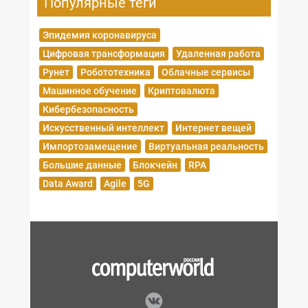
Популярные теги
Эпидемия коронавируса
Цифровая трансформация
Удаленная работа
Рунет
Робототехника
Облачные сервисы
Машинное обучение
Криптовалюта
Кибербезопасность
Искусственный интеллект
Интернет вещей
Импортозамещение
Виртуальная реальность
Большие данные
Блокчейн
RPA
Data Award
Agile
5G