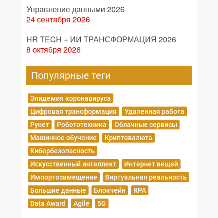
Управление данными 2026
24 сентября 2026
HR TECH + ИИ ТРАНСФОРМАЦИЯ 2026
8 октября 2026
Популярные теги
Эпидемия коронавируса
Цифровая трансформация
Удаленная работа
Рунет
Робототехника
Облачные сервисы
Машинное обучение
Криптовалюта
Кибербезопасность
Искусственный интеллект
Интернет вещей
Импортозамещение
Виртуальная реальность
Большие данные
Блокчейн
RPA
Data Award
Agile
5G