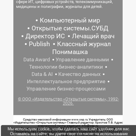
сфере ИТ, цифровых устройств, телекоммуникаций,
медицины и полиграфии, журналы для детей.
Компьютерный мир
Открытые системы.СУБД
Директор ИС
Лечащий врач
Publish
Классный журнал
Понимашка
Data Award
Управление данными
Технологии бизнес-аналитики
Data & AI
Качество данных
Интеллектуальное предприятие
Управление бизнес-процессами
© ООО «Издательство «Открытые системы», 1992-
2026.
Средство массовой информации www.osp.ru Учредитель: ООО
«Издательство «Открытые системы» Главный редактор: Христов П.В. Адрес
электронной почты редакции: info@osp.ru
Мы используем cookie, чтобы сделать наш сайт удобнее для вас.
Телефон редакции: 7 (499) 703-18-54 Возрастная маркировка: 12+
Свидетельство о регистрации СМИ сетевого издания Эл.№ ФС77-62008 от
Оставаясь на сайте, вы даете свое согласие на использование
05 июня 2015 г. выдано Роскомнадзором.