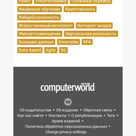
Рунет
Робототехника
Облачные сервисы
Машинное обучение
Криптовалюта
Кибербезопасность
Искусственный интеллект
Интернет вещей
Импортозамещение
Виртуальная реальность
Большие данные
Блокчейн
RPA
Data Award
Agile
5G
Об издательстве
Об издании
Обратная связь
Как нас найти
Контакты
О републикации
Теги
Архив изданий
Политика обработки персональных данных
Change privacy settings