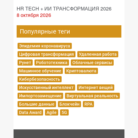
HR TECH + ИИ ТРАНСФОРМАЦИЯ 2026
8 октября 2026
Популярные теги
Эпидемия коронавируса
Цифровая трансформация
Удаленная работа
Рунет
Робототехника
Облачные сервисы
Машинное обучение
Криптовалюта
Кибербезопасность
Искусственный интеллект
Интернет вещей
Импортозамещение
Виртуальная реальность
Большие данные
Блокчейн
RPA
Data Award
Agile
5G