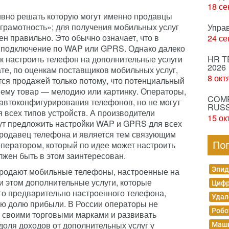
18 се
ивно решать которую могут именно продавцы
грамотность»; для получения мобильных услуг
Упра
н правильно. Это обычно означает, что в
24 се
 подключение по WAP или GPRS. Однако далеко
как настроить телефон на дополнительные услуги
HR T
2026
ате, по оценкам поставщиков мобильных услуг,
8 окт
тся продажей только потому, что потенциальный
 ему товар — мелодию или картинку. Операторы,
COMP
 автоконфигурирования телефонов, но не могут
RUSS
 всех типов устройств. А производители
15 ок
ут предложить настройки WAP и GPRS для всех
продавец телефона и является тем связующим
ператором, который по идее может настроить
По
лжен быть в этом заинтересован.
Эпид
продают мобильные телефоны, настроенные на
и этом дополнительные услуги, которые
Цифр
го предварительно настроенного телефона,
Удал
ую долю прибыли. В России операторы не
Робо
 своими торговыми марками и развивать
доля доходов от дополнительных услуг у
Маши