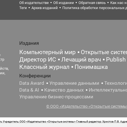
Об издательстве
Об издании
Обратная связь
Как нас 
Теги
Архив изданий
Политика обработки персональных 
Издания
Компьютерный мир
Открытые сист
е
Директор ИС
Лечащий врач
Publish
ктр
Классный журнал
Понимашка
йств,
ии,
Конференции
Data Award
Управление данными
Технолог
Data & AI
Качество данных
Интеллектуальн
Управление бизнес-процессами
© ООО «Издательство «Открытые системы»
 Учредитель: ООО «Издательство «Открытые системы» Главный редактор: Христов П.В. Адрес
стная маркировка: 12+ Свидетельство о регистрации СМИ сетевого издания Эл.№ ФС77-62008