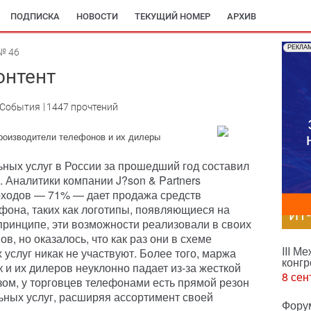
ПОДПИСКА
НОВОСТИ
ТЕКУЩИЙ НОМЕР
АРХИВ
РЕКЛА
№ 46
онтент
:События
1447 прочтений
производители телефонов и их дилеры
ных услуг в России за прошедший год составил
л. Аналитики компании J?son & Partners
оходов — 71% — дает продажа средств
она, таких как логотипы, появляющиеся на
ИТ
 принципе, эти возможности реализовали в своих
в, но оказалось, что как раз они в схеме
III М
услуг никак не участвуют. Более того, маржа
конгр
 и их дилеров неуклонно падает из-за жесткой
8 сен
зом, у торговцев телефонами есть прямой резон
ных услуг, расширяя ассортимент своей
Фору