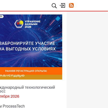
МА
-календарь
еждународный технологический
есс
тября 2026
м ProcessTech