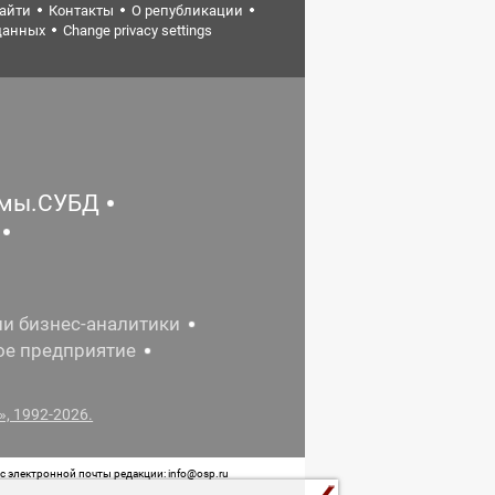
найти
Контакты
О републикации
данных
Change privacy settings
емы.СУБД
ии бизнес-аналитики
ое предприятие
, 1992-2026.
 электронной почты редакции: info@osp.ru
 от 05 июня 2015 г. выдано Роскомнадзором.