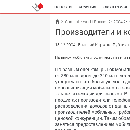
НОВОСТИ
СОБЫТИЯ
ЭКСПЕРТИЗА
Computerworld Россия
2004
Производители и к
13.12.2004
Валерий Коржов
Рубрика
На рынок мобильных услуг могут выйти 
По разным оценкам, рынок мобиль
от 280 млн. долл. до 310 млн. дол
утверждают, что большую долю д
персонификации мобильного телеф
экране, и мелодии для звонков. В
продуктах производители телефоно
распределения доходов от данных 
производителей мобильных трубок
ценовой конкуренции. Таким обра
заняться предоставлением мобиль