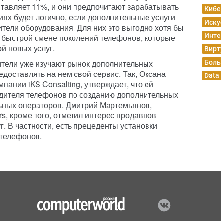
ставляет 11%, и они предпочитают зарабатывать
Кибе
виях будет логично, если дополнительные услуги
Иску
ители оборудования. Для них это выгодно хотя бы
Инте
в быстрой смене поколений телефонов, которые
й новых услуг.
Вирт
ители уже изучают рынок дополнительных
Боль
едоставлять на нем свой сервис. Так, Оксана
Data
пании iKS Consalting, утверждает, что ей
одителя телефонов по созданию дополнительных
льных операторов. Дмитрий Мартемьянов,
rs, кроме того, отметил интерес продавцов
. В частности, есть прецеденты установки
 телефонов.