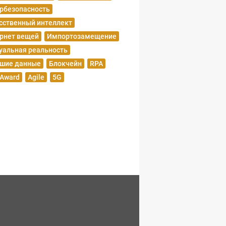
рбезопасность
сственный интеллект
рнет вещей
Импортозамещение
уальная реальность
шие данные
Блокчейн
RPA
 Award
Agile
5G