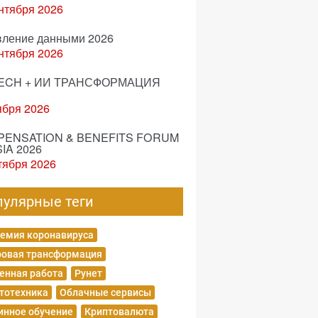
нтября 2026
вление данными 2026
нтября 2026
ECH + ИИ ТРАНСФОРМАЦИЯ
ября 2026
ENSATION & BENEFITS FORUM
IA 2026
тября 2026
пулярные теги
емия коронавируса
овая трансформация
енная работа
Рунет
тотехника
Облачные сервисы
нное обучение
Криптовалюта