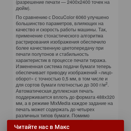
(разрешение печати — 2400х2400 точек на
дюйм).
По сравнению с DocuColor 6060 улучшено
большинство параметров, влияющих на
качество и скорость работы машины. Так,
применение стохастического алгоритма
растрирования изображения обеспечило
более качественную цветопередачу при
печати полутонов и стабильность
характеристик в процессе печати тиража.
Измененная система подачи бумаги теперь
обеспечивает приводку изображений «лицо-
оборот» с точностью 0,5 мм, в том числе и
2
для сортов бумаги плотностью до 300 г/м
.
Автоматическая дуплексная печать
поддерживается вплоть до формата 488х320
мм, а в режиме MixMedia каждое задание на
печать может содержать до четырех
различных типов бумаги. Помимо
стандартной библиотеки профилей бумаги,
Читайте нас в Макс
DocuColor 8000 позволяет создавать