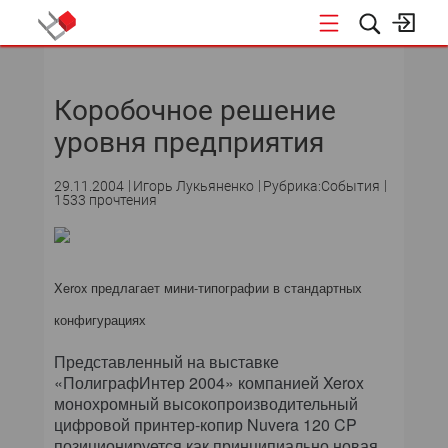
НОВОСТИ
Коробочное решение
уровня предприятия
29.11.2004
Игорь Лукьяненко
Рубрика:События
1533 прочтения
Xerox предлагает мини-типографии в стандартных
конфигурациях
Представленный на выставке
«ПолиграфИнтер 2004» компанией Xerox
монохромный высокопроизводительный
цифровой принтер-копир Nuvera 120 CP
позиционируется как принципиально новая