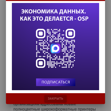
пользовательские профили для работы со
специфическими сортами носителей,
сохранять их и загружать по мере
необходимости. Печать переменных данных
при коротких тиражах обеспечивается
растровыми процессорами производства
компаний Creo и Efi. Заявленная
максимальная производительность — до
2400 оттисков формата А3 в час,
рекомендованная нагрузка — до 300 тыс.
страниц в месяц. Утверждается, что свои
«лучшие качества» DocuColor 8000 способна
проявить при производстве малотиражной
продукции с высокими требованиями к
качеству изображения, при выполнении
срочных работ и печати периодических
изданий с частично изменяемым
содержимым.
Рекламным агентствам и картографическим
ЗАКРЫТЬ
организациям адресованы новые
полноцветные широкоформатные принтеры