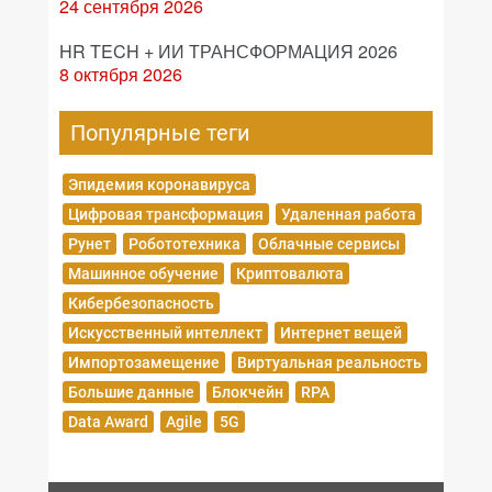
24 сентября 2026
HR TECH + ИИ ТРАНСФОРМАЦИЯ 2026
8 октября 2026
Популярные теги
Эпидемия коронавируса
Цифровая трансформация
Удаленная работа
Рунет
Робототехника
Облачные сервисы
Машинное обучение
Криптовалюта
Кибербезопасность
Искусственный интеллект
Интернет вещей
Импортозамещение
Виртуальная реальность
Большие данные
Блокчейн
RPA
Data Award
Agile
5G