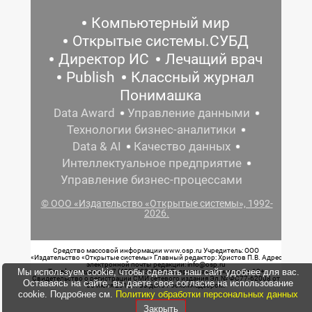
Компьютерный мир
Открытые системы.СУБД
Директор ИС
Лечащий врач
Publish
Классный журнал
Понимашка
Data Award
Управление данными
Технологии бизнес-аналитики
Data & AI
Качество данных
Интеллектуальное предприятие
Управление бизнес-процессами
© ООО «Издательство «Открытые системы», 1992-
2026.
Средство массовой информации www.osp.ru Учредитель: ООО
«Издательство «Открытые системы» Главный редактор: Христов П.В. Адрес
электронной почты редакции: info@osp.ru
Мы используем cookie, чтобы сделать наш сайт удобнее для вас.
Телефон редакции: 7 (499) 703-18-54 Возрастная маркировка: 12+
Свидетельство о регистрации СМИ сетевого издания Эл.№ ФС77-62008 от
Оставаясь на сайте, вы даете свое согласие на использование
05 июня 2015 г. выдано Роскомнадзором.
cookie. Подробнее см.
Политику обработки персональных данных
Закрыть