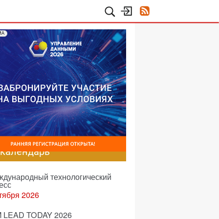
МА
-календарь
еждународный технологический
есс
тября 2026
 LEAD TODAY 2026