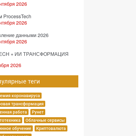
нтября 2026
м ProcessTech
нтября 2026
вление данными 2026
нтября 2026
ECH + ИИ ТРАНСФОРМАЦИЯ
ября 2026
пулярные теги
емия коронавируса
овая трансформация
енная работа
Рунет
тотехника
Облачные сервисы
нное обучение
Криптовалюта