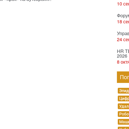
10 се
Фору
18 се
Упра
24 се
HR T
2026
8 окт
По
Эпид
Цифр
Удал
Робо
Маши