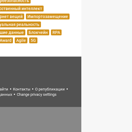
рбезопасность
сственный интеллект
рнет вещей
Импортозамещение
уальная реальность
шие данные
Блокчейн
RPA
 Award
Agile
5G
найти
Контакты
О републикации
данных
Change privacy settings