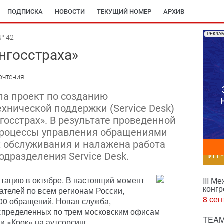
ПОДПИСКА
НОВОСТИ
ТЕКУЩИЙ НОМЕР
АРХИВ
РЕКЛА
№ 42
Ингосстраха»
очтения
ла проект по созданию
хнической поддержки (Service Desk)
госстрах». В результате проведенной
роцессы управления обращениями
х обслуживания и налажена работа
ИТ
дразделения Service Desk.
тацию в октябре. В настоящий момент
III М
конгр
ателей по всем регионам России,
8 сен
0 обращений. Новая служба,
спределенных по трем московским офисам
TEAM
и «Крок» на аутсорсинг.