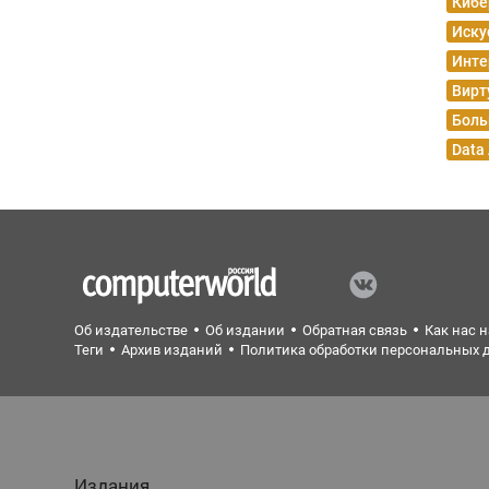
Кибе
Иску
Инте
Вирт
Боль
Data
Об издательстве
Об издании
Обратная связь
Как нас 
Теги
Архив изданий
Политика обработки персональных 
Издания