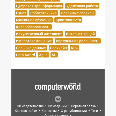
Цифровая трансформация
Удаленная работа
Рунет
Робототехника
Облачные сервисы
Машинное обучение
Криптовалюта
Кибербезопасность
Искусственный интеллект
Интернет вещей
Импортозамещение
Виртуальная реальность
Большие данные
Блокчейн
RPA
Data Award
Agile
5G
Об издательстве
Об издании
Обратная связь
Как нас найти
Контакты
О републикации
Теги
Архив изданий