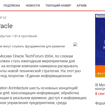
ПОДПИСКА
НОВОСТИ
ТЕКУЩИЙ НОМЕР
АРХИВ
РЕКЛА
№ 42
acle
обытия
1814 прочтений
 не могут служить фундаментом для развития
оскве Oracle TechForum 2004, по словам
должен стать ежегодным мероприятием для
, на котором компания намерена раскрывать
ты новой технической стратегии. На этот раз
ИТ
 под лозунгом «Единая информационная
III М
mation Architecture шесть основных концепций:
конгр
а grid; консолидация информации; обработка
8 сен
ации в реальном времени; доступ к информации;
ное управление предприятием; среда
Фору