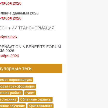
нтября 2026
вление данными 2026
нтября 2026
ECH + ИИ ТРАНСФОРМАЦИЯ
ября 2026
ENSATION & BENEFITS FORUM
IA 2026
тября 2026
пулярные теги
емия коронавируса
овая трансформация
енная работа
Рунет
тотехника
Облачные сервисы
нное обучение
Криптовалюта