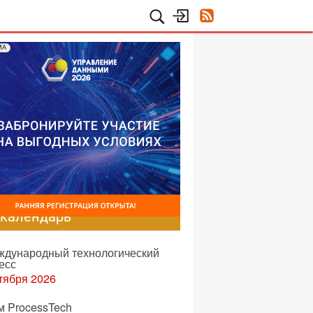
МА
-календарь
еждународный технологический
есс
тября 2026
м ProcessTech