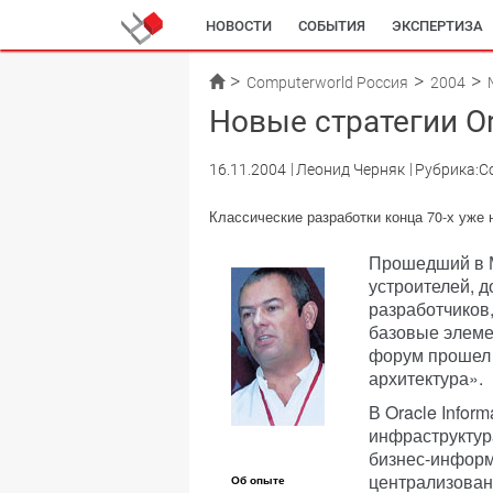
НОВОСТИ
СОБЫТИЯ
ЭКСПЕРТИЗА
Computerworld Россия
2004
Новые стратегии Or
16.11.2004
Леонид Черняк
Рубрика:С
Классические разработки конца 70-х уже
Прошедший в М
устроителей, 
разработчиков
базовые элемен
форум прошел
архитектура».
В Oracle Infor
инфраструктур
бизнес-информ
централизован
Об опыте