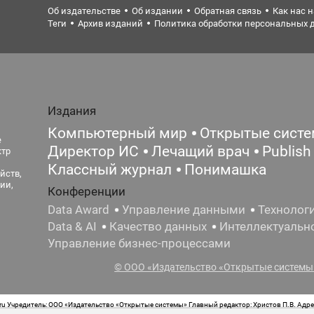
Об издательстве
Об издании
Обратная связь
Как нас 
Теги
Архив изданий
Политика обработки персональных 
Издания
Компьютерный мир
Открытые сист
е
Директор ИС
Лечащий врач
Publish
ктр
Классный журнал
Понимашка
йств,
ии,
Конференции
Data Award
Управление данными
Технолог
Data & AI
Качество данных
Интеллектуальн
Управление бизнес-процессами
© ООО «Издательство «Открытые системы»
 Учредитель: ООО «Издательство «Открытые системы» Главный редактор: Христов П.В. Адрес
стная маркировка: 12+ Свидетельство о регистрации СМИ сетевого издания Эл.№ ФС77-62008