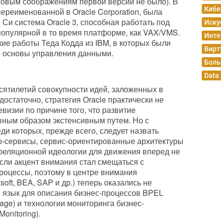
говым соображениям первой версии не было). В
Кибе
 переименованной в Oracle Corporation, была
Си система Oracle 3, способная работать под
Иску
популярной в то время платформе, как VAX/VMS.
Инте
ие работы Теда Кодда из IBM, в которых были
Вирт
 основы управления данными.
Боль
Data
сятилетий совокупности идей, заложенных в
остаточно, стратегия Oracle практически не
евизии по причине того, что развитие
ным образом экстенсивным путем. Но с
и которых, прежде всего, следует назвать
-сервисы, сервис-ориентированные архитектуры
ь реляционной идеологии для движения вперед не
асли акцент внимания стал смещаться с
роцессы, поэтому в центре внимания
oft, BEA, SAP и др.) теперь оказались не
 язык для описания бизнес-процессов BPEL
uage) и технологии мониторинга бизнес-
Monitoring).