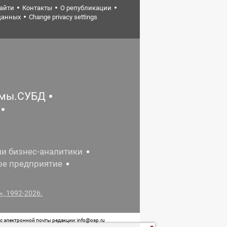
найти
Контакты
О републикации
данных
Change privacy settings
емы.СУБД
ии бизнес-аналитики
ое предприятие
, 1992-2026.
 электронной почты редакции: info@osp.ru
 от 05 июня 2015 г. выдано Роскомнадзором.