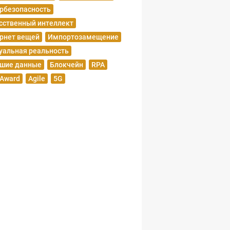
рбезопасность
сственный интеллект
рнет вещей
Импортозамещение
уальная реальность
шие данные
Блокчейн
RPA
 Award
Agile
5G