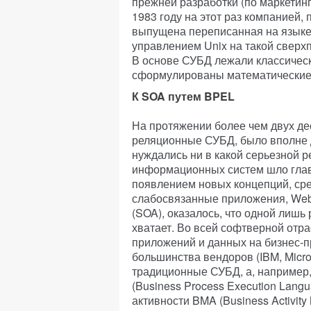
прежней разработки (по маркетин
1983 году на этот раз компанией,
выпущена переписанная на языке 
управлением Unix на такой сверх
В основе СУБД лежали классическ
сформулированы математические
К SOA путем BPEL
На протяжении более чем двух де
реляционные СУБД, было вполне д
нуждались ни в какой серьезной р
информационных систем шло глав
появлением новых концепций, сред
слабосвязанные приложения, Web
(SOA), оказалось, что одной лиш
хватает. Во всей софтверной отр
приложений и данных на бизнес-п
большинства вендоров (IBM, Micros
традиционные СУБД, а, например,
(Business Process Execution Lang
активности BMA (Business Activity 