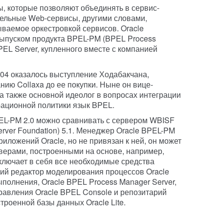
ы, которые позволяют объединять в сервис-
дельные Web-сервисы, другими словами,
ываемое оркестровкой сервисов. Oracle
выпуском продукта BPEL-PM (BPEL Process
PEL Server, купленного вместе с компанией
04 оказалось выступление Ходабакчана,
анию Collaxa до ее покупки. Ныне он вице-
 а также основной идеолог в вопросах интеграции
рационной политики язык BPEL.
EL-PM 2.0 можно сравнивать с сервером WBISF
erver Foundation) 5.1. Менеджер Oracle BPEL-PM
иложений Oracle, но не привязан к ней, он может
рверами, построенными на основе, например,
лючает в себя все необходимые средства
кий редактор моделирования процессов Oracle
полнения, Oracle BPEL Process Manager Server,
авления Oracle BPEL Console и репозитарий
роенной базы данных Oracle Lite.