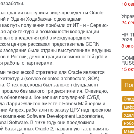
разработки.
18 се
заседании выступили вице-президенты Oracle
Упра
ий и Эдвин Ходабакчан с докладами
24 се
 как путь получения прибыли от ИТ» и «Сервис-
ая архитектура и возможности координации
HR T
 опыте внедрения grid в международном
2026
ском центре рассказал представитель CERN
8 окт
х заседания были отданы выступлениям ведущих
ов в России, демонстрации возможностей grid и
COMP
я работы с партнерами.
RUSS
15 ок
и технической стратегии для Oracle являются
тектуры (service oriented architecture, SOA).
а. С тех пор, когда был заложен фундамент
По
 прошло без малого три десятилетия. Очевидно,
 в обновлении. Концепция популярной СУБД
Эпид
огда Ларри Эллисон вместе с Бобом Майнером и
Цифр
нии Ampex, работали по заказу ЦРУ над проектом
 компанию Software Development Laboratories,
Удал
nal Software. В 1979 году они предложили
Робо
 базы данных Oracle 2, названную так в память
Маши