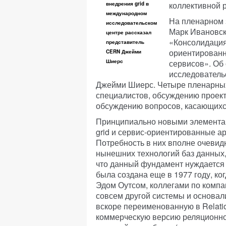
коллективной 
внедрения grid в
международном
На пленарном 
исследовательском
Марк Ивановск
центре рассказал
«Консолидация
представитель
ориентированн
CERN Джейми
Шиерс
сервисов». Об
исследователь
Джейми Шиерс. Четыре пленарны
специалистов, обсуждению проект
обсуждению вопросов, касающихс
Принципиально новыми элементам
grid и сервис-ориентированные архи
Потребность в них вполне очевидн
нынешних технологий баз данных,
что данный фундамент нуждается
была создана еще в 1977 году, к
Эдом Оутсом, коллегами по компа
совсем другой системы и основали
вскоре переименованную в Relatio
коммерческую версию реляционной