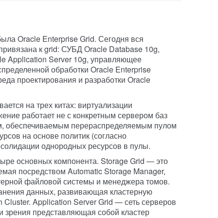
ла Oracle Enterprise Grid. Сегодня вся
ривязана к grid: СУБД Oracle Database 10g,
e Application Server 10g, управляющее
пределенной обработки Oracle Enterprise
реда проектирования и разработки Oracle
вается на трех китах: виртуализации
ение работает не с конкретным сервером баз
ом, обеспечиваемым перераспределяемым пулом
урсов на основе политик (согласно
нсолидации однородных ресурсов в пулы.
етыре основных компонента. Storage Grid — это
емая посредством Automatic Storage Manager,
терной файловой системы и менеджера томов.
ранения данных, развивающая кластерную
n Cluster. Application Server Grid — сеть серверов
ки зрения представляющая собой кластер