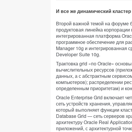
И все же динамический кластер
Второй важной темой на форуме бы
продуктовая линейка корпорации п
интегрированная платформа Oracl
программное обеспечение для рас
Manager 10g и интегрированная с
Developer Suite 10g.
Трактовка grid «по Oracle» основы
вычислительных ресурсов (прилож
данных, а с абстрактным сервис
компьютеров); распределении рес
определенным приоритетам) и ко
Oracle Enterprise Grid включает ч
сеть устройств хранения, управля
который выполняет функции клас
Database Grid — сеть серверов х
архитектуру Oracle Real Applicatio
приложений, с архитектурной точ