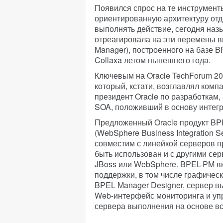
Появился спрос на те инструмент
ориентированную архитектуру от
выполнять действие, сегодня наз
отреагировала на эти перемены 
Manager), построенного на базе B
Collaxa летом нынешнего года.
Ключевым на Oracle TechForum 20
который, кстати, возглавлял комп
президент Oracle по разработкам,
SOA, положивший в основу интег
Предложенный Oracle продукт BP
(WebSphere Business Integration S
совместим с линейкой серверов пр
быть использован и с другими се
JBoss или WebSphere. BPEL-PM вк
поддержки, в том числе графичес
BPEL Manager Designer, сервер вы
Web-интерфейс мониторинга и упр
сервера выполнения на основе вст