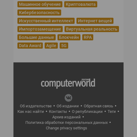
Машинное обучение
Криптовалюта
Кибербезопасность
Искусственный интеллект
Интернет вещей
Импортозамещение
Виртуальная реальность
Большие данные
Блокчейн
RPA
Data Award
Agile
5G
Об издательстве
Об издании
Обратная связь
Как нас найти
Контакты
О републикации
Теги
Архив изданий
Политика обработки персональных данных
Change privacy settings