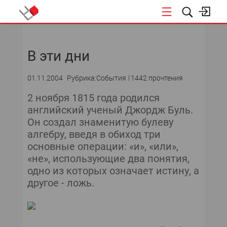
НОВОСТИ
В эти дни
СОБЫТИЯ
01.11.2004
Рубрика:События
1442 прочтения
ЭКСПЕРТИЗА
2 ноября 1815 года родился
английский ученый Джордж Буль.
ПОДПИСКА
Он создал знаменитую булеву
алгебру, введя в обиход три
НОВОСТИ
основные операции: «и», «или»,
«не», использующие два понятия,
ТЕКУЩИЙ НОМЕР
одно из которых означает истину, а
другое - ложь.
АРХИВ