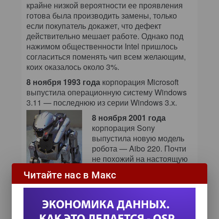
крайне низкой вероятности ее проявления
готова была производить замены, только
если покупатель докажет, что дефект
действительно мешает работе. Однако под
нажимом общественности Intel пришлось
согласиться поменять чип всем желающим,
коих оказалось около 3%.
8 ноября 1993 года
корпорация Microsoft
выпустила операционную систему Windows
3.11 — последнюю из серии Windows 3.х.
8 ноября 2001 года
корпорация Sony
выпустила новую модель
робота — Aibo 220. Почти
не похожий на настоящую
собаку, он умеет
Читайте нас в Макс
перемещаться по комнате
и выполнять команды
хозяина. Начальная стоимость новинки
составила чуть более 1,5 тыс. долл.