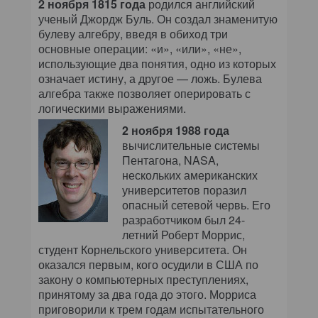
2 ноября 1815 года
родился английский
ученый Джордж Буль. Он создал знаменитую
булеву алгебру, введя в обиход три
основные операции: «и», «или», «не»,
использующие два понятия, одно из которых
означает истину, а другое — ложь. Булева
алгебра также позволяет оперировать с
логическими выражениями.
2 ноября 1988 года
вычислительные системы
Пентагона, NASA,
нескольких американских
университетов поразил
опасный сетевой червь. Его
разработчиком был 24-
летний Роберт Моррис,
студент Корнельского университета. Он
оказался первым, кого осудили в США по
закону о компьютерных преступлениях,
принятому за два года до этого. Морриса
приговорили к трем годам испытательного