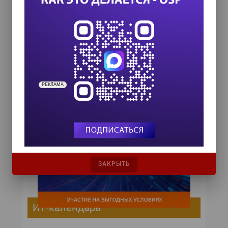
Покупателями Aibo ERS-220, по замыслу
Sony, должны стать мальчишки-подростки и
мужчины в возрасте 25-45 лет из числа
любителей всевозможных электронных
новинок.
РЕКЛАМА
ЗАКРЫТЬ
ИТ-календарь