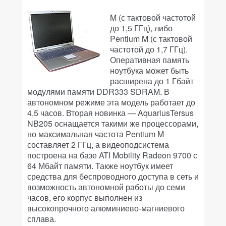
M (с тактовой частотой
до 1,5 ГГц), либо
Pentium M (с тактовой
частотой до 1,7 ГГц).
Оперативная память
ноутбука может быть
расширена до 1 Гбайт
модулями памяти DDR333 SDRAM. В
автономном режиме эта модель работает до
4,5 часов. Вторая новинка — AquariusTersus
NB205 оснащается такими же процессорами,
но максимальная частота Pentium M
составляет 2 ГГц, а видеоподсистема
построена на базе ATI Mobility Radeon 9700 с
64 Мбайт памяти. Также ноутбук имеет
средства для беспроводного доступа в сеть и
возможность автономной работы до семи
часов, его корпус выполнен из
высокопрочного алюминиево-магниевого
сплава.