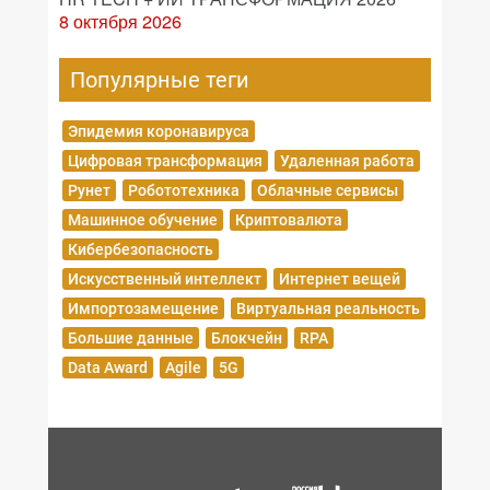
8 октября 2026
Популярные теги
Эпидемия коронавируса
Цифровая трансформация
Удаленная работа
Рунет
Робототехника
Облачные сервисы
Машинное обучение
Криптовалюта
Кибербезопасность
Искусственный интеллект
Интернет вещей
Импортозамещение
Виртуальная реальность
Большие данные
Блокчейн
RPA
Data Award
Agile
5G