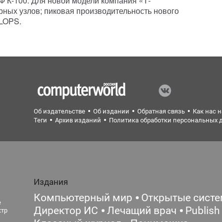
 К-100. Для новой модели компания «Т-
ных узлов; пиковая производительность нового
FLOPS.
Об издательстве
Об издании
Обратная связь
Как нас 
Теги
Архив изданий
Политика обработки персональных 
Издания
Компьютерный мир
Открытые сист
е
Директор ИС
Лечащий врач
Publish
ктр