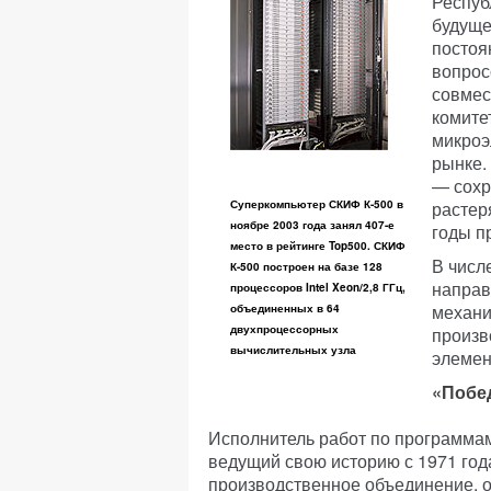
Респуб
будуще
постоя
вопрос
совмес
комите
микроэ
рынке.
— сохр
Суперкомпьютер СКИФ К-500 в
растер
ноябре 2003 года занял 407-е
годы п
место в рейтинге Top500. СКИФ
В числ
К-500 построен на базе 128
направ
процессоров Intel Xeon/2,8 ГГц,
механи
объединенных в 64
двухпроцессорных
произв
вычислительных узла
элемен
«Побе
Исполнитель работ по программа
ведущий свою историю с 1971 год
производственное объединение, о