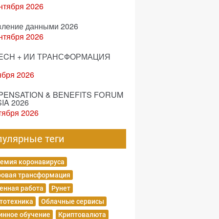
нтября 2026
вление данными 2026
нтября 2026
ECH + ИИ ТРАНСФОРМАЦИЯ
ября 2026
ENSATION & BENEFITS FORUM
IA 2026
тября 2026
пулярные теги
емия коронавируса
овая трансформация
енная работа
Рунет
тотехника
Облачные сервисы
нное обучение
Криптовалюта