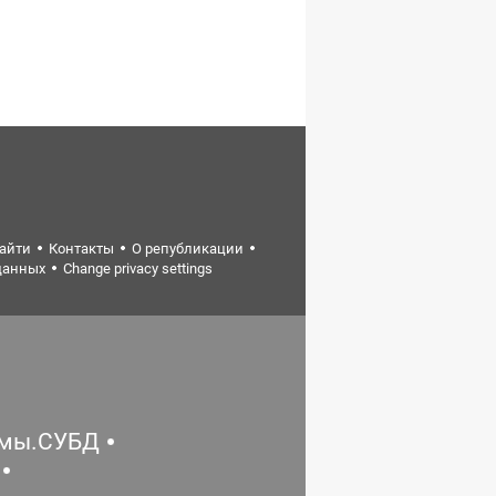
найти
Контакты
О републикации
данных
Change privacy settings
емы.СУБД