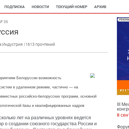
ПОДПИСКА
НОВОСТИ
ТЕКУЩИЙ НОМЕР
АРХИВ
РЕКЛА
№ 36
уссия
а:Индустрия
1613 прочтений
приятиям Белоруссии возможность
систем в удаленном режиме, частично — на
ИТ
овместных российско-белорусских программ, основной
III М
нологической базы и квалифицированных кадров
конгр
8 сен
сколько лет на различных уровнях ведется
ор о создании союзного государства России и
Фору