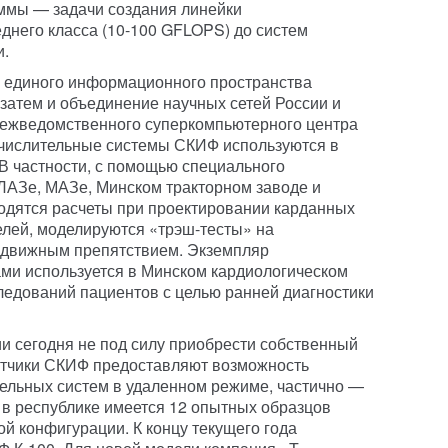
ммы — задачи создания линейки
днего класса (10-100 GFLOPS) до систем
и.
е единого информационного пространства
 затем и объединение научных сетей России и
 межведомственного суперкомпьютерного центра
ычислительные системы СКИФ используются в
 В частности, с помощью специального
ЛАЗе, МАЗе, Минском тракторном заводе и
одятся расчеты при проектировании карданных
елей, моделируются «трэш-тесты» на
одвижным препятствием. Экземпляр
ми используется в Минском кардиологическом
ледований пациентов с целью ранней диагностики
и сегодня не под силу приобрести собственный
отчики СКИФ предоставляют возможность
ельных систем в удаленном режиме, частично —
 в республике имеется 12 опытных образцов
 конфигурации. К концу текущего года