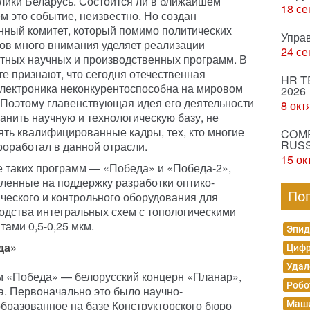
лики Беларусь. Состоится ли в ближайшем
18 се
м это событие, неизвестно. Но создан
нный комитет, который помимо политических
Упра
ов много внимания уделяет реализации
24 се
тных научных и производственных программ. В
те признают, что сегодня отечественная
HR T
лектроника неконкурентоспособна на мировом
2026
 Поэтому главенствующая идея его деятельности
8 окт
анить научную и технологическую базу, не
ять квалифицированные кадры, тех, кто многие
COMP
RUSS
роработал в данной отрасли.
15 ок
е таких программ — «Победа» и «Победа-2»,
ленные на поддержку разработки оптико-
По
ческого и контрольного оборудования для
одства интегральных схем с топологическими
тами 0,5-0,25 мкм.
Эпид
да»
Цифр
Удал
м «Победа» — белорусский концерн «Планар»,
Робо
а. Первоначально это было научно-
бразованное на базе Конструкторского бюро
Маши