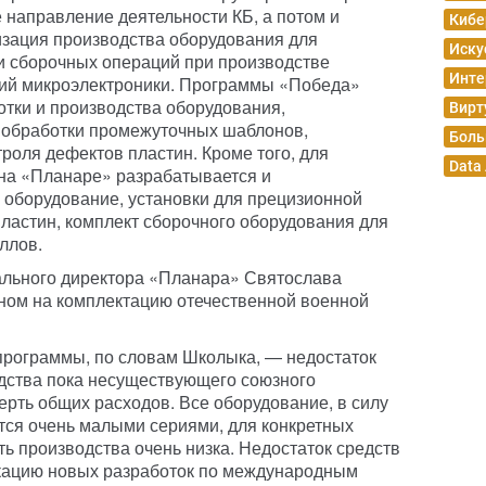
 направление деятельности КБ, а потом и
Кибе
изация производства оборудования для
Иску
и сборочных операций при производстве
Инте
лий микроэлектроники. Программы «Победа»
тки и производства оборудования,
Вирт
и обработки промежуточных шаблонов,
Боль
роля дефектов пластин. Кроме того, для
Data
 на «Планаре» разрабатывается и
 оборудование, установки для прецизионной
ластин, комплект сборочного оборудования для
ллов.
рального директора «Планара» Святослава
ном на комплектацию отечественной военной
программы, по словам Школыка, — недостаток
ства пока несуществующего союзного
ерть общих расходов. Все оборудование, в силу
тся очень малыми сериями, для конкретных
ть производства очень низка. Недостаток средств
икацию новых разработок по международным