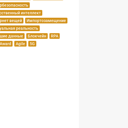
рбезопасность
сственный интеллект
рнет вещей
Импортозамещение
уальная реальность
шие данные
Блокчейн
RPA
 Award
Agile
5G