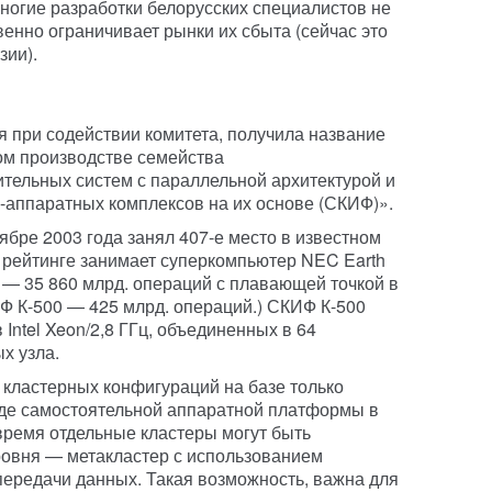
многие разработки белорусских специалистов не
енно ограничивает рынки их сбыта (сейчас это
зии).
 при содействии комитета, получила название
ом производстве семейства
тельных систем с параллельной архитектурой и
-аппаратных комплексов на их основе (СКИФ)».
бре 2003 года занял 407-е место в известном
в рейтинге занимает суперкомпьютер NEC Earth
ь — 35 860 млрд. операций с плавающей точкой в
Ф К-500 — 425 млрд. операций.) СКИФ К-500
Intel Xeon/2,8 ГГц, объединенных в 64
х узла.
кластерных конфигураций на базе только
иде самостоятельной аппаратной платформы в
время отдельные кластеры могут быть
ровня — метакластер с использованием
передачи данных. Такая возможность, важна для