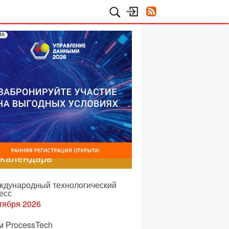
МА
-календарь
еждународный технологический
есс
тября 2026
м ProcessTech