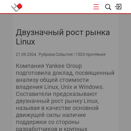
НОВОСТИ
Двузначный рост рынка
Linux
21.09.2004
Рубрика:События
1303 прочтения
Компания Yankee Group
подготовила доклад, посвященный
анализу общей стоимости
владения Linux, Unix и Windows.
Составители предсказывают
двузначный рост рынку Linux,
называя в качестве основной
движущей силы наличие
поддержки со стороны
разработчиков и крупных