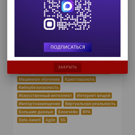
8 октября 2026
COMPENSATION & BENEFITS FORUM
RUSSIA 2026
15 октября 2026
Популярные теги
Эпидемия коронавируса
Цифровая трансформация
Удаленная работа
ЗАКРЫТЬ
Рунет
Робототехника
Облачные сервисы
Машинное обучение
Криптовалюта
Кибербезопасность
Искусственный интеллект
Интернет вещей
Импортозамещение
Виртуальная реальность
Большие данные
Блокчейн
RPA
Data Award
Agile
5G