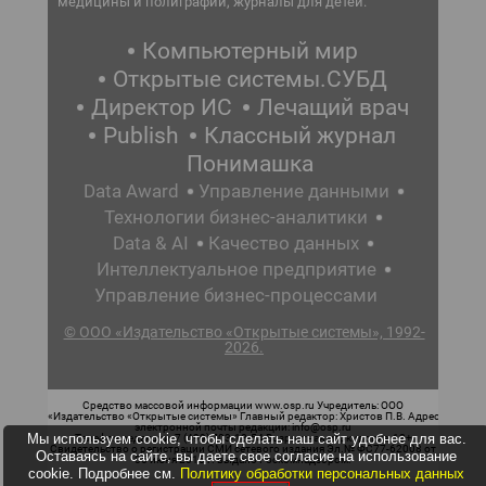
медицины и полиграфии, журналы для детей.
Компьютерный мир
Открытые системы.СУБД
Директор ИС
Лечащий врач
Publish
Классный журнал
Понимашка
Data Award
Управление данными
Технологии бизнес-аналитики
Data & AI
Качество данных
Интеллектуальное предприятие
Управление бизнес-процессами
© ООО «Издательство «Открытые системы», 1992-
2026.
Средство массовой информации www.osp.ru Учредитель: ООО
«Издательство «Открытые системы» Главный редактор: Христов П.В. Адрес
электронной почты редакции: info@osp.ru
Мы используем cookie, чтобы сделать наш сайт удобнее для вас.
Телефон редакции: 7 (499) 703-18-54 Возрастная маркировка: 12+
Свидетельство о регистрации СМИ сетевого издания Эл.№ ФС77-62008 от
Оставаясь на сайте, вы даете свое согласие на использование
05 июня 2015 г. выдано Роскомнадзором.
cookie. Подробнее см.
Политику обработки персональных данных